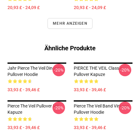
20,93 £ - 24,09 £
20,93 £ - 24,09 £
MEHR ANZEIGEN
Ähnliche Produkte
Jahr Pierce The Veil Dinosaur
PIERCE THE VEIL Classic
-20%
-20%
Pullover Hoodie
Pullover Kapuze
33,93 £ - 39,46 £
33,93 £ - 39,46 £
Pierce The Veil Pullover Mit
Pierce The Veil Band Vintage
-20%
-20%
Kapuze
Pullover Hoodie
33,93 £ - 39,46 £
33,93 £ - 39,46 £