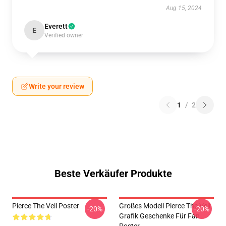
Aug 15, 2024
Everett
E
Verified owner
Write your review
1
/
2
Beste Verkäufer Produkte
Pierce The Veil Poster
Großes Modell Pierce The Veil
-20%
-20%
Grafik Geschenke Für Fan