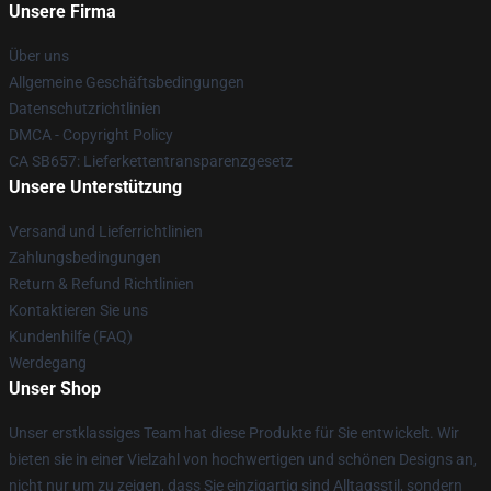
Unsere Firma
Über uns
Allgemeine Geschäftsbedingungen
Datenschutzrichtlinien
DMCA - Copyright Policy
CA SB657: Lieferkettentransparenzgesetz
Unsere Unterstützung
Versand und Lieferrichtlinien
Zahlungsbedingungen
Return & Refund Richtlinien
Kontaktieren Sie uns
Kundenhilfe (FAQ)
Werdegang
Unser Shop
Unser erstklassiges Team hat diese Produkte für Sie entwickelt. Wir
bieten sie in einer Vielzahl von hochwertigen und schönen Designs an,
nicht nur um zu zeigen, dass Sie einzigartig sind Alltagsstil, sondern