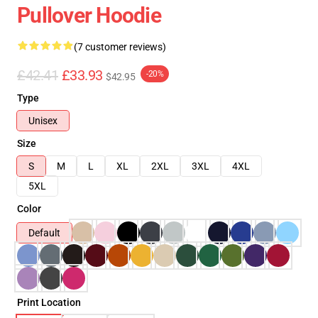
Pullover Hoodie
(7 customer reviews)
£42.41
£33.93
-20%
$42.95
Type
Unisex
Size
S
M
L
XL
2XL
3XL
4XL
5XL
Color
Default
Print Location