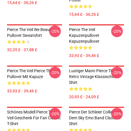
Poster
15,64 £ - 36,26 £
15,64 £ - 36,26 £
Pierce The Veil We Beauty
Pierce The Veil
-20%
-20%
Pullover Sweatshirt
Kapuzenpullover
Kapuzenpullover
32,35 £ - 37,88 £
33,93 £ - 39,46 £
Pierce The Veil Pierce The Veil
Lustiger Mann Pierce The Veil
-20%
-20%
Pullover Mit Kapuze
Retro Vintage Klassisches T-
Shirt
33,93 £ - 39,46 £
20,93 £ - 24,09 £
Schönes Modell Pierce The
Pierce Der Schleier Collide Mit
-20%
-20%
Veil Geschenk Für Fan Classic
Dem Sky Emo Band Classic T-
T-Shirt
Shirt