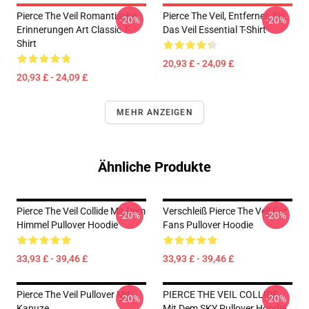
Pierce The Veil Romantische
Pierce The Veil, Entfernen Sie
-20%
-20%
Erinnerungen Art Classic T-
Das Veil Essential T-Shirt
Shirt
20,93 £ - 24,09 £
20,93 £ - 24,09 £
MEHR ANZEIGEN
Ähnliche Produkte
Pierce The Veil Collide Mit Dem
Verschleiß Pierce The Veil Für
-20%
-20%
Himmel Pullover Hoodie
Fans Pullover Hoodie
33,93 £ - 39,46 £
33,93 £ - 39,46 £
Pierce The Veil Pullover Mit
PIERCE THE VEIL COLLIDE
-20%
-20%
Kapuze
Mit Dem SKY Pullover Hoodie