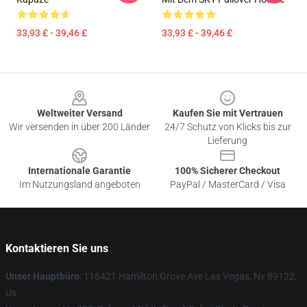
33,93 £ - 39,46 £
33,93 £ - 39,46 £
Footer
Weltweiter Versand
Kaufen Sie mit Vertrauen
Wir versenden in über 200 Länder
24/7 Schutz von Klicks bis zur
Lieferung
Internationale Garantie
100% Sicherer Checkout
Im Nutzungsland angeboten
PayPal / MasterCard / Visa
Kontaktieren Sie uns
Unser Hauptbüro
: 116421 Hamilton Grove Ave Las Vegas, Nv 89122,
Us