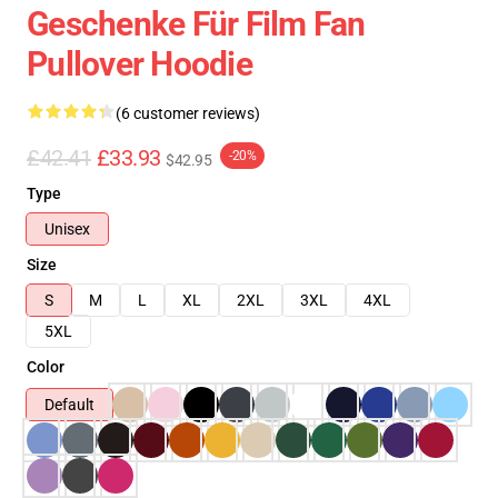
Geschenke Für Film Fan
Pullover Hoodie
(6 customer reviews)
£42.41
£33.93
-20%
$42.95
Type
Unisex
Size
S
M
L
XL
2XL
3XL
4XL
5XL
Color
Default