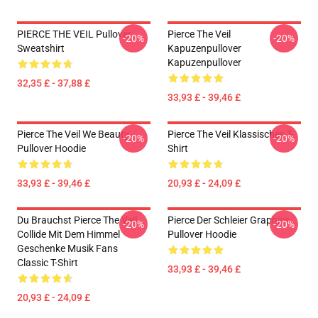
PIERCE THE VEIL Pullover
Pierce The Veil
-20%
-20%
Sweatshirt
Kapuzenpullover
Kapuzenpullover
32,35 £ - 37,88 £
33,93 £ - 39,46 £
Pierce The Veil We Beauty
Pierce The Veil Klassisches T-
-20%
-20%
Pullover Hoodie
Shirt
33,93 £ - 39,46 £
20,93 £ - 24,09 £
Du Brauchst Pierce The Veil
Pierce Der Schleier Graphics
-20%
-20%
Collide Mit Dem Himmel
Pullover Hoodie
Geschenke Musik Fans
Classic T-Shirt
33,93 £ - 39,46 £
20,93 £ - 24,09 £