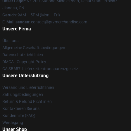
Unser Lager
: Nr. 200, Suhong Middle Road, Dehui Stadt, Provinz
Jiangsu, CN
Geruch
: 9AM – 5PM (Mon – Fri)
E-Mail senden
: contact@ptvmerchandise.com
Unsere Firma
Über uns
Allgemeine Geschäftsbedingungen
Datenschutzrichtlinien
DMCA - Copyright Policy
CA SB657: Lieferkettentransparenzgesetz
Unsere Unterstützung
Versand und Lieferrichtlinien
Zahlungsbedingungen
Return & Refund Richtlinien
Kontaktieren Sie uns
Kundenhilfe (FAQ)
Werdegang
Unser Shop