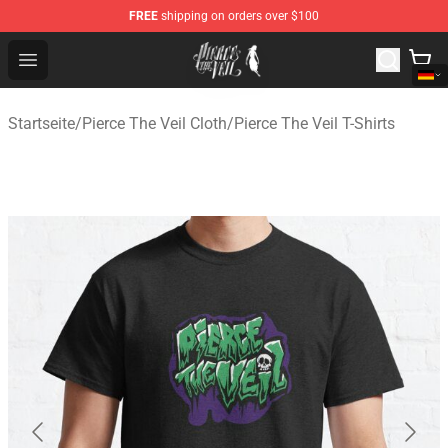
FREE
shipping on orders over $100
Pierce The Veil Store - Official Pierce The Veil Merchand
Open menu
Startseite
/
Pierce The Veil Cloth
/
Pierce The Veil T-Shirts