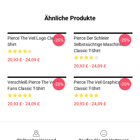
Ähnliche Produkte
Pierce The Veil Logo Classic T-
Pierce Der Schleier
-20%
-20%
Shirt
Selbstsüchtige Maschinen
Classic T-Shirt
20,93 £ - 24,09 £
20,93 £ - 24,09 £
Verschleiß Pierce The Veil Für
Pierce The Veil Graphics
-20%
-20%
Fans Classic T-Shirt
Classic T-Shirt
20,93 £ - 24,09 £
20,93 £ - 24,09 £
Footer