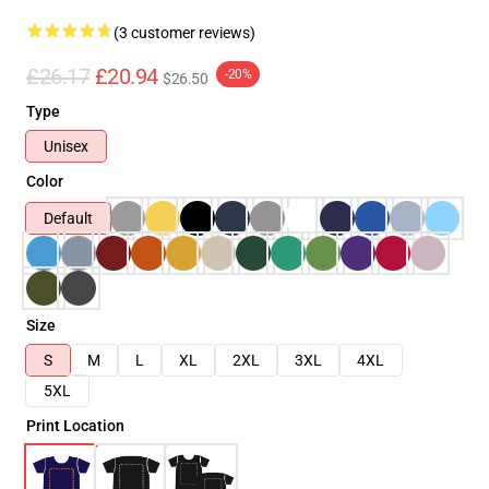
(3 customer reviews)
£26.17
£20.94
-20%
$26.50
Type
Unisex
Color
Default
Size
S
M
L
XL
2XL
3XL
4XL
5XL
Print Location