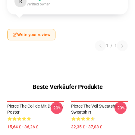
R
Verified owner
Write your review
1
/
1
Beste Verkäufer Produkte
Pierce The Collide Mit Dem Sky
Pierce The Veil Sweatshirt Mit
-20%
-20%
Poster
Sweatshirt
15,64 £ - 36,26 £
32,35 £ - 37,88 £