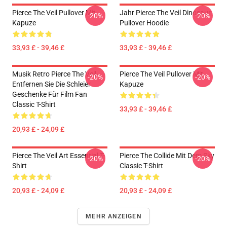
Pierce The Veil Pullover Mit
Jahr Pierce The Veil Dinosaur
-20%
-20%
Kapuze
Pullover Hoodie
33,93 £ - 39,46 £
33,93 £ - 39,46 £
Musik Retro Pierce The Veil-
Pierce The Veil Pullover Mit
-20%
-20%
Entfernen Sie Die Schleier
Kapuze
Geschenke Für Film Fan
Classic T-Shirt
33,93 £ - 39,46 £
20,93 £ - 24,09 £
Pierce The Veil Art Essential T-
Pierce The Collide Mit Dem Sky
-20%
-20%
Shirt
Classic T-Shirt
20,93 £ - 24,09 £
20,93 £ - 24,09 £
MEHR ANZEIGEN