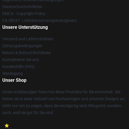
Datenschutzrichtlinien
DMCA - Copyright Policy
CA SB657: Lieferkettentransparenzgesetz
Unsere Unterstützung
Versand und Lieferrichtlinien
Zahlungsbedingungen
Return & Refund Richtlinien
Kontaktieren Sie uns
Kundenhilfe (FAQ)
Werdegang
Unser Shop
Unser erstklassiges Team hat diese Produkte für Sie entwickelt. Wir
bieten sie in einer Vielzahl von hochwertigen und schönen Designs an,
nicht nur um zu zeigen, dass Sie einzigartig sind Alltagsstil, sondern
auch, weil sie gut für Sie sind.