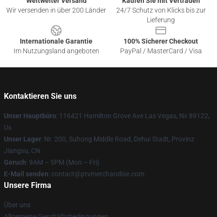
Weltweiter Versand
Kaufen Sie mit Vertrauen
Wir versenden in über 200 Länder
24/7 Schutz von Klicks bis zur
Lieferung
Internationale Garantie
100% Sicherer Checkout
Im Nutzungsland angeboten
PayPal / MasterCard / Visa
Kontaktieren Sie uns
Unser Hauptbüro
: 116421 Hamilton Grove Ave Las Vegas, Nv 89122,
Us
Unser Lager
: Nr. 200, Suhong Middle Road, Dehui Stadt, Provinz
Jiangsu, CN
Geruch
: 9AM – 5PM (Mon – Fri)
E-Mail senden
: contact@ptvmerchandise.com
Unsere Firma
Über uns
Allgemeine Geschäftsbedingungen