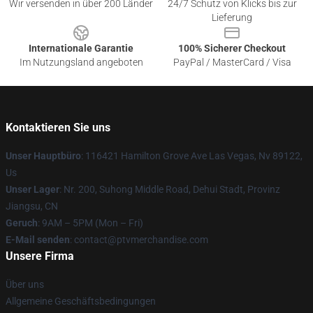
Wir versenden in über 200 Länder
24/7 Schutz von Klicks bis zur
Lieferung
Internationale Garantie
100% Sicherer Checkout
Im Nutzungsland angeboten
PayPal / MasterCard / Visa
Kontaktieren Sie uns
Unser Hauptbüro
: 116421 Hamilton Grove Ave Las Vegas, Nv 89122,
Us
Unser Lager
: Nr. 200, Suhong Middle Road, Dehui Stadt, Provinz
Jiangsu, CN
Geruch
: 9AM – 5PM (Mon – Fri)
E-Mail senden
: contact@ptvmerchandise.com
Unsere Firma
Über uns
Allgemeine Geschäftsbedingungen