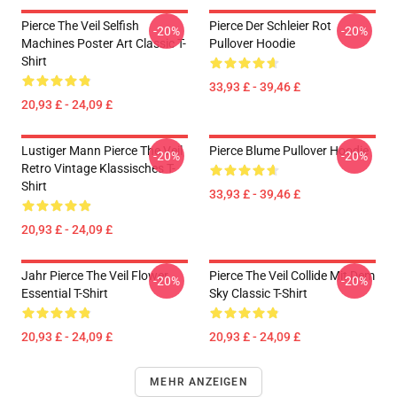
Pierce The Veil Selfish
Pierce Der Schleier Rot
-20%
-20%
Machines Poster Art Classic T-
Pullover Hoodie
Shirt
33,93 £ - 39,46 £
20,93 £ - 24,09 £
Lustiger Mann Pierce The Veil
Pierce Blume Pullover Hoodie
-20%
-20%
Retro Vintage Klassisches T-
Shirt
33,93 £ - 39,46 £
20,93 £ - 24,09 £
Jahr Pierce The Veil Flower
Pierce The Veil Collide Mit Dem
-20%
-20%
Essential T-Shirt
Sky Classic T-Shirt
20,93 £ - 24,09 £
20,93 £ - 24,09 £
MEHR ANZEIGEN