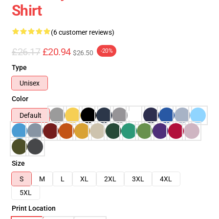
Shirt
(6 customer reviews)
£26.17
£20.94
-20%
$26.50
Type
Unisex
Color
Default
Size
S
M
L
XL
2XL
3XL
4XL
5XL
Print Location