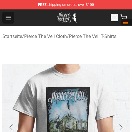
FREE
shipping on orders over $100
Pierce The Veil Store - Official Pierce The Veil Merchand
Open menu
Startseite
/
Pierce The Veil Cloth
/
Pierce The Veil T-Shirts