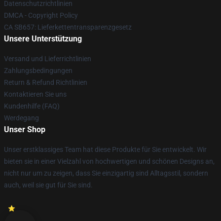
Datenschutzrichtlinien
DMCA - Copyright Policy
CA SB657: Lieferkettentransparenzgesetz
Unsere Unterstützung
Versand und Lieferrichtlinien
Zahlungsbedingungen
Return & Refund Richtlinien
Kontaktieren Sie uns
Kundenhilfe (FAQ)
Werdegang
Unser Shop
Unser erstklassiges Team hat diese Produkte für Sie entwickelt. Wir
bieten sie in einer Vielzahl von hochwertigen und schönen Designs an,
nicht nur um zu zeigen, dass Sie einzigartig sind Alltagsstil, sondern
auch, weil sie gut für Sie sind.