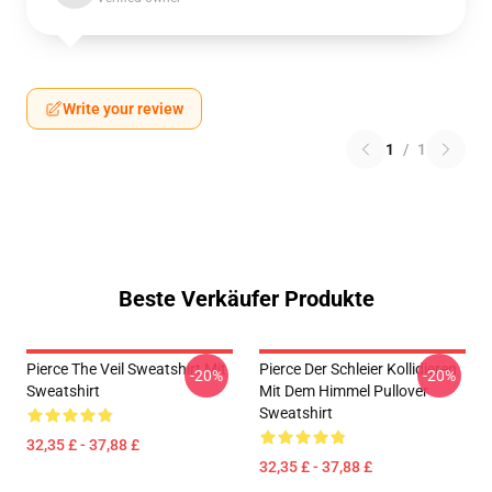
Write your review
1
/
1
Beste Verkäufer Produkte
Pierce The Veil Sweatshirt Mit
Pierce Der Schleier Kollidieren
-20%
-20%
Sweatshirt
Mit Dem Himmel Pullover
Sweatshirt
32,35 £ - 37,88 £
32,35 £ - 37,88 £