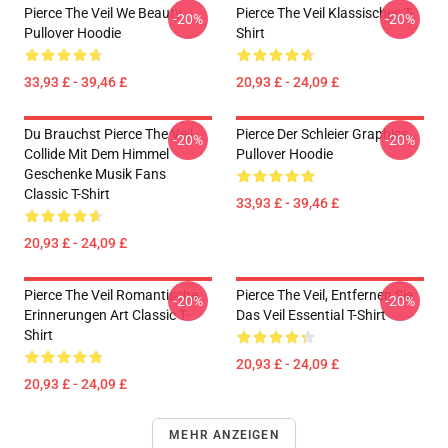
Pierce The Veil We Beauty
Pierce The Veil Klassisches T-
-20%
-20%
Pullover Hoodie
Shirt
33,93 £ - 39,46 £
20,93 £ - 24,09 £
Du Brauchst Pierce The Veil
Pierce Der Schleier Graphics
-20%
-20%
Collide Mit Dem Himmel
Pullover Hoodie
Geschenke Musik Fans
Classic T-Shirt
33,93 £ - 39,46 £
20,93 £ - 24,09 £
Pierce The Veil Romantische
Pierce The Veil, Entfernen Sie
-20%
-20%
Erinnerungen Art Classic T-
Das Veil Essential T-Shirt
Shirt
20,93 £ - 24,09 £
20,93 £ - 24,09 £
MEHR ANZEIGEN