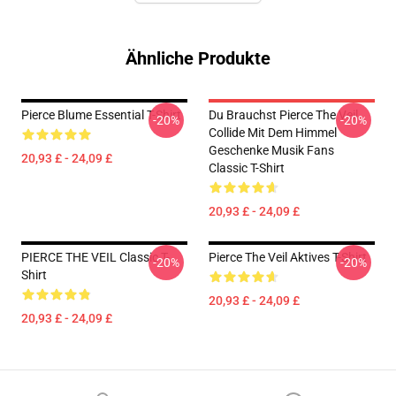
Ähnliche Produkte
Pierce Blume Essential T-Shirt
Du Brauchst Pierce The Veil
-20%
-20%
Collide Mit Dem Himmel
Geschenke Musik Fans
20,93 £ - 24,09 £
Classic T-Shirt
20,93 £ - 24,09 £
PIERCE THE VEIL Classic T-
Pierce The Veil Aktives T-Shirt
-20%
-20%
Shirt
20,93 £ - 24,09 £
20,93 £ - 24,09 £
Footer