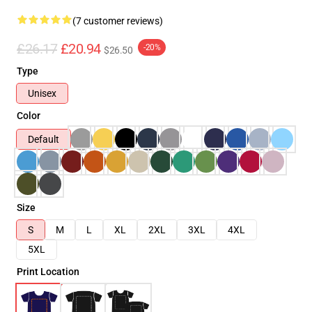
(7 customer reviews)
£26.17
£20.94
-20%
$26.50
Type
Unisex
Color
Default
Size
S
M
L
XL
2XL
3XL
4XL
5XL
Print Location