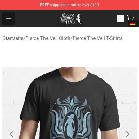
FREE
shipping on orders over $100
Pierce The Veil Store - Official Pierce The Veil Merchand
Open menu
Startseite
/
Pierce The Veil Cloth
/
Pierce The Veil T-Shirts