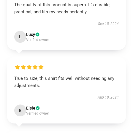
The quality of this product is superb. It’s durable,
practical, and fits my needs perfectly.
Sep 15, 2024
Lucy
L
Verified owner
True to size, this shirt fits well without needing any
adjustments.
Aug 10, 2024
Elsie
E
Verified owner