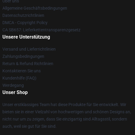
Über uns
Allgemeine Geschäftsbedingungen
Datenschutzrichtlinien
DMCA - Copyright Policy
CA SB657: Lieferkettentransparenzgesetz
Unsere Unterstützung
Versand und Lieferrichtlinien
Zahlungsbedingungen
Return & Refund Richtlinien
Kontaktieren Sie uns
Kundenhilfe (FAQ)
Werdegang
Unser Shop
Unser erstklassiges Team hat diese Produkte für Sie entwickelt. Wir
bieten sie in einer Vielzahl von hochwertigen und schönen Designs an,
nicht nur um zu zeigen, dass Sie einzigartig sind Alltagsstil, sondern
auch, weil sie gut für Sie sind.