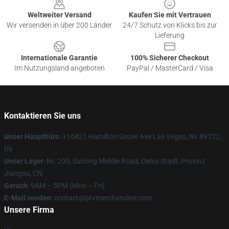
Weltweiter Versand
Kaufen Sie mit Vertrauen
Wir versenden in über 200 Länder
24/7 Schutz von Klicks bis zur
Lieferung
Internationale Garantie
100% Sicherer Checkout
Im Nutzungsland angeboten
PayPal / MasterCard / Visa
Kontaktieren Sie uns
Unser Hauptbüro
: 116421 Hamilton Grove Ave Las Vegas, Nv 89122,
Us
Unser Lager
: Nr. 200, Suhong Middle Road, Dehui Stadt, Provinz
Jiangsu, CN
Geruch
: 9AM – 5PM (Mon – Fri)
E-Mail senden
: contact@ptvmerchandise.com
Unsere Firma