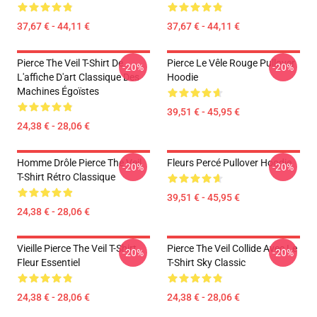
37,67 € - 44,11 €
37,67 € - 44,11 €
Pierce The Veil T-Shirt De
Pierce Le Vêle Rouge Pullover
-20%
-20%
L'affiche D'art Classique Des
Hoodie
Machines Égoïstes
39,51 € - 45,95 €
24,38 € - 28,06 €
Homme Drôle Pierce The Veil
Fleurs Percé Pullover Hoodie
-20%
-20%
T-Shirt Rétro Classique
39,51 € - 45,95 €
24,38 € - 28,06 €
Vieille Pierce The Veil T-Shirt
Pierce The Veil Collide Avec Le
-20%
-20%
Fleur Essentiel
T-Shirt Sky Classic
24,38 € - 28,06 €
24,38 € - 28,06 €