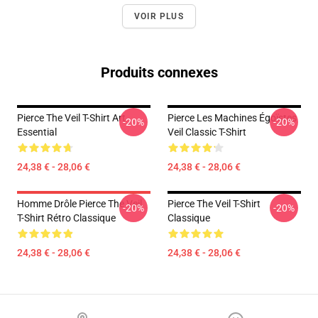
VOIR PLUS
Produits connexes
Pierce The Veil T-Shirt Art
Pierce Les Machines Égoïstes
-20%
-20%
Essential
Veil Classic T-Shirt
24,38 € - 28,06 €
24,38 € - 28,06 €
Homme Drôle Pierce The Veil
Pierce The Veil T-Shirt
-20%
-20%
T-Shirt Rétro Classique
Classique
24,38 € - 28,06 €
24,38 € - 28,06 €
Footer