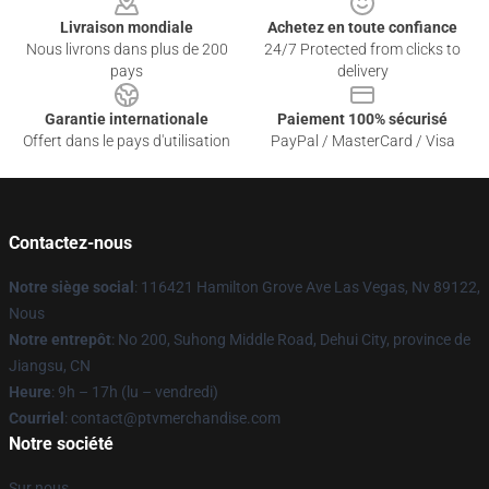
Livraison mondiale
Achetez en toute confiance
Nous livrons dans plus de 200
24/7 Protected from clicks to
pays
delivery
Garantie internationale
Paiement 100% sécurisé
Offert dans le pays d'utilisation
PayPal / MasterCard / Visa
Contactez-nous
Notre siège social
: 116421 Hamilton Grove Ave Las Vegas, Nv 89122,
Nous
Notre entrepôt
: No 200, Suhong Middle Road, Dehui City, province de
Jiangsu, CN
Heure
: 9h – 17h (lu – vendredi)
Courriel
: contact@ptvmerchandise.com
Notre société
Sur nous