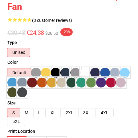
Fan
(3 customer reviews)
€30.48
€24.38
-20%
$26.50
Type
Unisex
Color
Default
Size
S
M
L
XL
2XL
3XL
4XL
5XL
Print Location