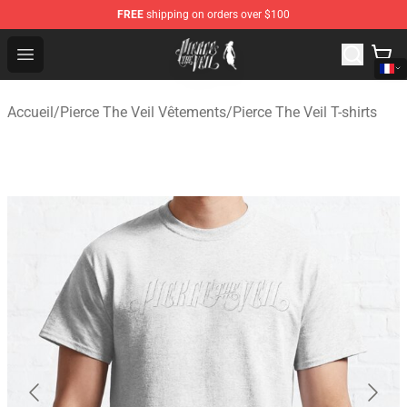
FREE
shipping on orders over $100
Pierce The Veil Store - Official Pierce The Veil Merchand
Open menu
Accueil
/
Pierce The Veil Vêtements
/
Pierce The Veil T-shirts