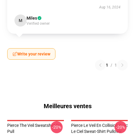
Aug 16, 2024
Miles
M
Verified owner
Write your review
1
/
1
Meilleures ventes
Pierce The Veil Sweatshirt De
Pierce Le Veil En Collision Avec
-20%
-20%
Pull
Le Ciel Sweat-Shirt Pullover