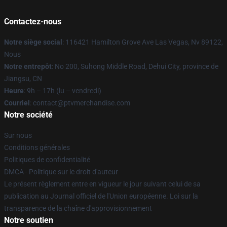
Contactez-nous
Notre siège social
: 116421 Hamilton Grove Ave Las Vegas, Nv 89122,
Nous
Notre entrepôt
: No 200, Suhong Middle Road, Dehui City, province de
Jiangsu, CN
Heure
: 9h – 17h (lu – vendredi)
Courriel
: contact@ptvmerchandise.com
Notre société
Sur nous
Conditions générales
Politiques de confidentialité
DMCA - Politique sur le droit d'auteur
Le présent règlement entre en vigueur le jour suivant celui de sa
publication au Journal officiel de l'Union européenne. Loi sur la
transparence de la chaîne d'approvisionnement
Notre soutien