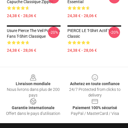
Capuche Classique Zippée
Essential
24,38 € - 28,06 €
24,38 € - 28,06 €
Usure Pierce The Veil Pour Les
PIERCE LE T-Shirt Actif VEIL
-20%
-20%
Fans T-Shirt Classique
Classic
24,38 € - 28,06 €
24,38 € - 28,06 €
Footer
Livraison mondiale
Achetez en toute confiance
Nous livrons dans plus de 200
24/7 Protected from clicks to
pays
delivery
Garantie internationale
Paiement 100% sécurisé
Offert dans le pays d'utilisation
PayPal / MasterCard / Visa