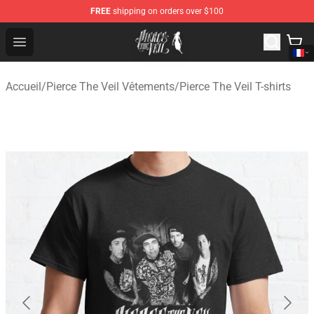
FREE
shipping on orders over $100
Pierce The Veil Store - Official Pierce The Veil Merchand
Open menu
Accueil
/
Pierce The Veil Vêtements
/
Pierce The Veil T-shirts