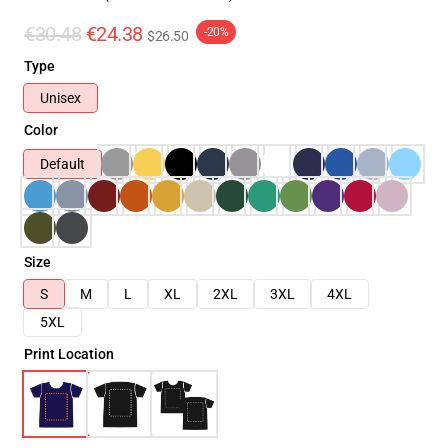
€30.48
€24.38
-20%
$26.50
Type
Unisex
Color
Default
Size
S
M
L
XL
2XL
3XL
4XL
5XL
Print Location