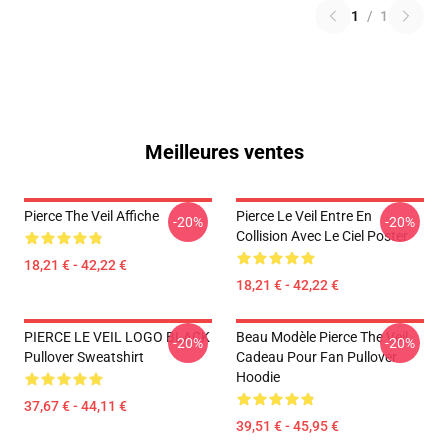
1
/
1
Meilleures ventes
Pierce The Veil Affiche
Pierce Le Veil Entre En
-20%
-20%
Collision Avec Le Ciel Poster
18,21 € - 42,22 €
18,21 € - 42,22 €
PIERCE LE VEIL LOGO BLACK
Beau Modèle Pierce The Veil
-20%
-20%
Pullover Sweatshirt
Cadeau Pour Fan Pullover
Hoodie
37,67 € - 44,11 €
39,51 € - 45,95 €