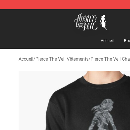
Pierce The Veil Store - Official Pierce The Veil Mercha
Accueil
Bou
Accueil
/
Pierce The Veil Vêtements
/
Pierce The Veil Ch