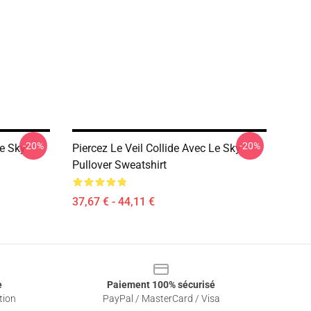
-20%
-20%
Le Sky
Piercez Le Veil Collide Avec Le Sky
Pullover Sweatshirt
37,67 € - 44,11 €
e
Paiement 100% sécurisé
tion
PayPal / MasterCard / Visa