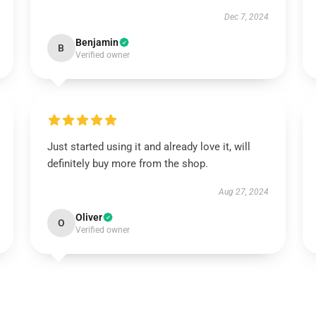
Dec 7, 2024
Benjamin
B
Verified owner
Just started using it and already love it, will
definitely buy more from the shop.
Aug 27, 2024
Oliver
O
Verified owner