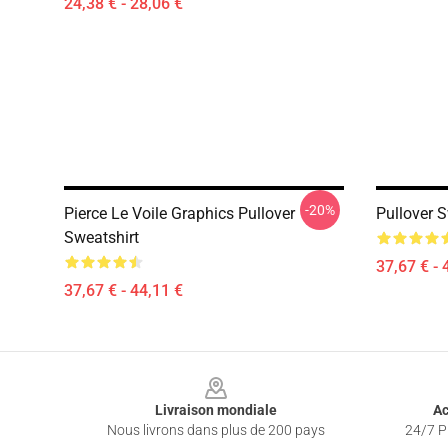
24,38 € - 28,06 €
-20%
Pierce Le Voile Graphics Pullover
Pullover S
Sweatshirt
37,67 € - 
37,67 € - 44,11 €
Footer
Livraison mondiale
Ac
Nous livrons dans plus de 200 pays
24/7 Pr