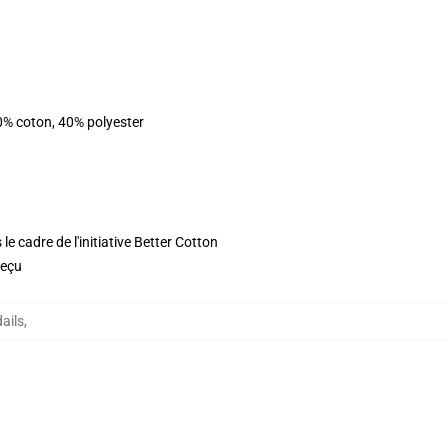
0% coton, 40% polyester
e cadre de l'initiative Better Cotton
reçu
ails
,