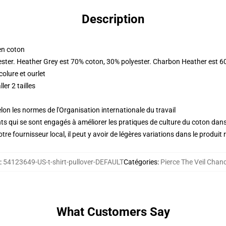
Description
en coton
ester. Heather Grey est 70% coton, 30% polyester. Charbon Heather est 6
olure et ourlet
er 2 tailles
lon les normes de l'Organisation internationale du travail
s qui se sont engagés à améliorer les pratiques de culture du coton dans l
re fournisseur local, il peut y avoir de légères variations dans le produit 
:
54123649-US-t-shirt-pullover-DEFAULT
Catégories
:
Pierce The Veil Chand
What Customers Say