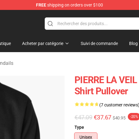
FREE
shipping on orders over $100
ndise Shop
tique
Acheter par catégorie
Suivi de commande
Blog
andails
PIERRE LA VEIL
Shirt Pullover
(7 customer reviews
€47.09
€37.67
-20%
$40.95
Type
Unisex