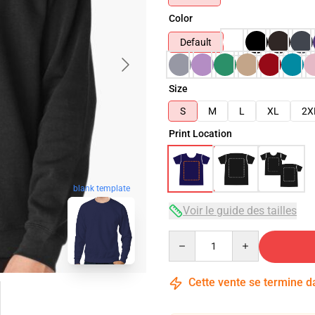
Color
Default
Size
S
M
L
XL
2X
Print Location
blank template
Voir le guide des tailles
Quantity
Cette vente se termine 