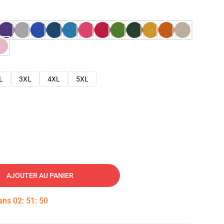
L
3XL
4XL
5XL
AJOUTER AU PANIER
dans
02
:
51
:
49