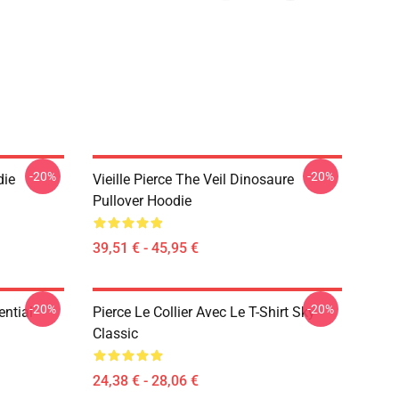
-20%
-20%
die
Vieille Pierce The Veil Dinosaure
Pullover Hoodie
39,51 € - 45,95 €
-20%
-20%
ential
Pierce Le Collier Avec Le T-Shirt Sky
Classic
24,38 € - 28,06 €