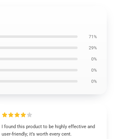
71%
29%
0%
0%
0%
I found this product to be highly effective and
user-friendly; it’s worth every cent.