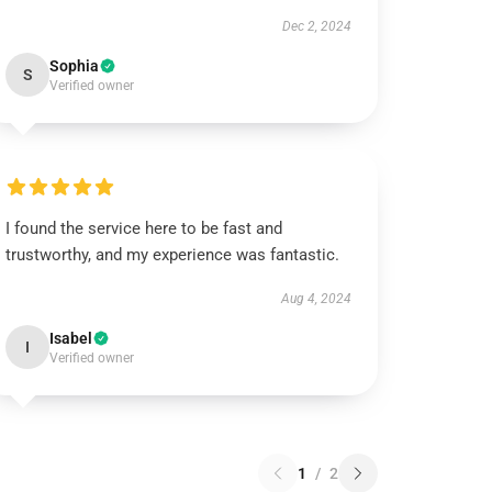
Dec 2, 2024
Sophia
S
Verified owner
I found the service here to be fast and
trustworthy, and my experience was fantastic.
Aug 4, 2024
Isabel
I
Verified owner
1
/
2