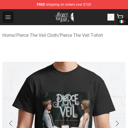
FREE
shipping on orders over $100
Pierce The Veil Store - Official Pierce The Veil Merchand
Open menu
Home
/
Pierce The Veil Cloth
/
Pierce The Veil T-shirt