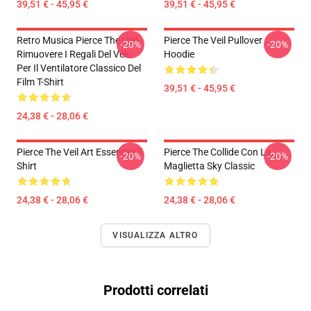
39,51 € - 45,95 €
39,51 € - 45,95 €
Retro Musica Pierce The Veil-
Pierce The Veil Pullover
-20%
-20%
Rimuovere I Regali Del Velo
Hoodie
Per Il Ventilatore Classico Del
Film T-Shirt
39,51 € - 45,95 €
24,38 € - 28,06 €
Pierce The Veil Art Essential T-
Pierce The Collide Con La
-20%
-20%
Shirt
Maglietta Sky Classic
24,38 € - 28,06 €
24,38 € - 28,06 €
VISUALIZZA ALTRO
Prodotti correlati