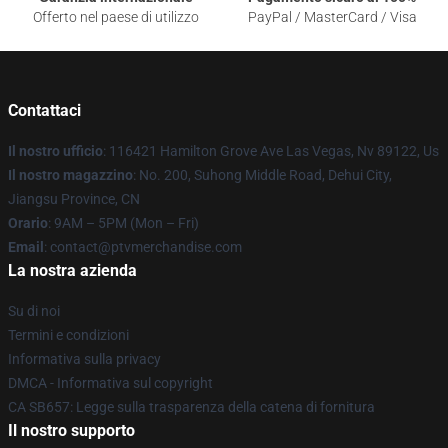
Offerto nel paese di utilizzo
PayPal / MasterCard / Visa
Contattaci
Il nostro ufficio
: 116421 Hamilton Grove Ave Las Vegas, Nv 89122, Us
Il nostro magazzino
: No. 200, Suhong Middle Road, Dehui City,
Jiangsu Province, CN
Orario
: 9AM – 5PM (Mon – Fri)
Email
: contact@ptvmerchandise.com
La nostra azienda
Su di noi
Termini e condizioni
Informativa sulla privacy
DMCA - Informativa sul copyright
CA SB657: Legge sulla trasparenza della catena di fornitura
Il nostro supporto