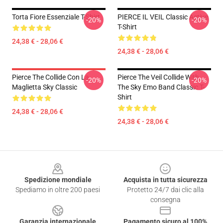
Torta Fiore Essenziale T-Shirt
PIERCE IL VEIL Classic Active
-20%
-20%
T-Shirt
24,38 € - 28,06 €
24,38 € - 28,06 €
Pierce The Collide Con La
Pierce The Veil Collide With
-20%
-20%
Maglietta Sky Classic
The Sky Emo Band Classic T-
Shirt
24,38 € - 28,06 €
24,38 € - 28,06 €
Footer
Spedizione mondiale
Acquista in tutta sicurezza
Spediamo in oltre 200 paesi
Protetto 24/7 dai clic alla
consegna
Garanzia internazionale
Pagamento sicuro al 100%