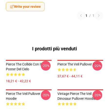
Write your review
1
/
1
I prodotti più venduti
Pierce The Collide Con Il
Pierce The Veil Pullover Felpa
-20%
-20%
Poster Del Cielo
37,67 € - 44,11 €
18,21 € - 42,22 €
Pierce The Veil Pullover
Vintage Pierce The Veil
-20%
-20%
Hoodie
Dinosaur Pullover Hoodie