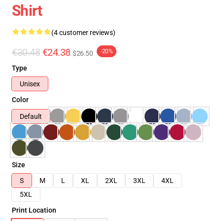
Shirt
(4 customer reviews)
€30.48
€24.38
-20%
$26.50
Type
Unisex
Color
Default
Size
S
M
L
XL
2XL
3XL
4XL
5XL
Print Location