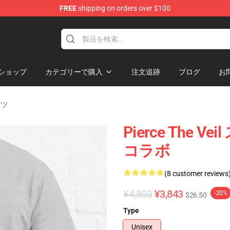
FREE
shipping on orders over $100
ndise Shop
ショップ
カテゴリーで購入
注文追跡
ブログ
お
ャツ
Pierce The
コラボ
(8 customer reviews
¥4,803
¥3,843
-20%
$26.50
Type
Unisex