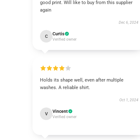
good print. Will like to buy from this supplier
again
Dec 6, 2024
Curtis
C
Verified owner
Holds its shape well, even after multiple
washes. A reliable shirt.
Oct 1, 2024
Vincent
V
Verified owner