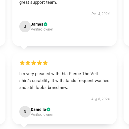
great support team.
Dec 3, 2024
James
J
Verified owner
I’m very pleased with this Pierce The Veil
shirt’s durability. It withstands frequent washes
and still looks brand new.
Aug 6, 2024
Danielle
D
Verified owner