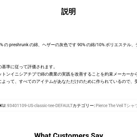
説明
 100% の preshrunk の綿、ヘザーの灰色です 90% の綿/10% ポリエス
の基準に従って評価されます。
ットンイニシアチブで綿の農業の実践を改善することを約束メーカーか
によって、すべてのアイテムがあなただけのために作られているので、
KU
:
93401109-US-classic-tee-DEFAULT
カテゴリー
:
Pierce The Veil Tシャ
What Customers Say