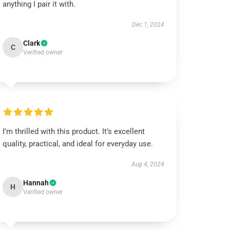
anything I pair it with.
Dec 1, 2024
Clark
C
Verified owner
I’m thrilled with this product. It’s excellent
quality, practical, and ideal for everyday use.
Aug 4, 2024
Hannah
H
Verified owner