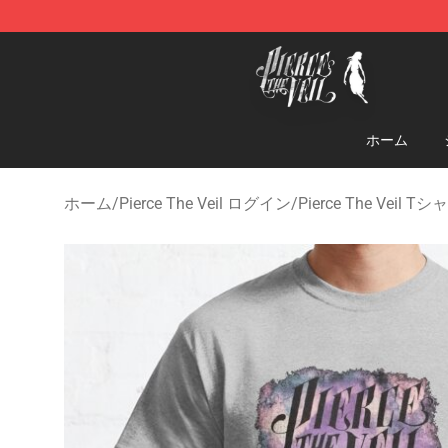
Pierce The Veil Store - Official Pierce The Veil Mercha
ホーム
ホーム
/
Pierce The Veil ログイン
/
Pierce The Veil Tシ