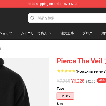
FREE
shipping on orders over $100
ndise Shop
ショップ
カテゴリーで購入
注文追跡
ブログ
お
ーカー
Pierce The
(6 customer reviews
¥7,785
¥6,228
-20%
$42.95
Type
Unisex
Size