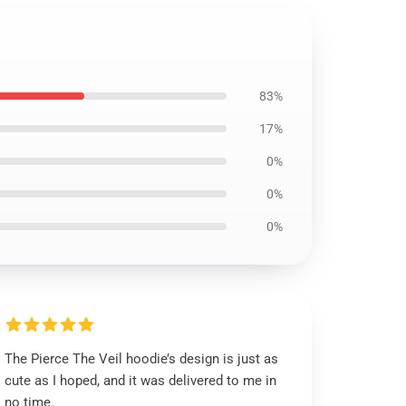
83%
17%
0%
0%
0%
The Pierce The Veil hoodie’s design is just as
cute as I hoped, and it was delivered to me in
no time.