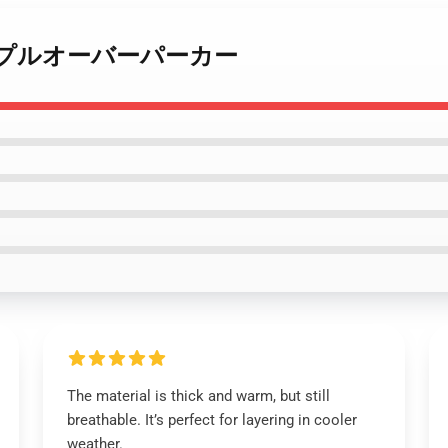
he veil プルオーバーパーカー
The material is thick and warm, but still
breathable. It’s perfect for layering in cooler
weather.