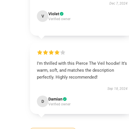
Dec 7, 2024
Violet
V
Verified owner
I’m thrilled with this Pierce The Veil hoodie! It’s
warm, soft, and matches the description
perfectly. Highly recommended!
Sep 18, 2024
Damian
D
Verified owner