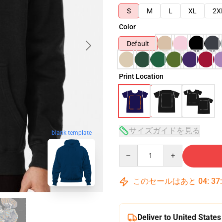
S
M
L
XL
2X
Color
Default
Print Location
サイズガイドを見る
blank template
Quantity
このセールはあと
04
:
37
Deliver to United States