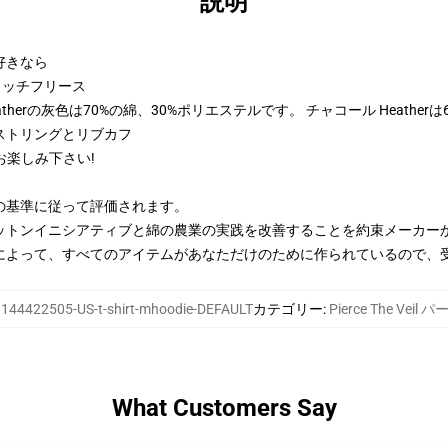
説明
好きなら
トンリッチフリース
therの灰色は70%の綿、30%ポリエステルです。 チャコール Heather
ストリングとリブカフ
お楽しみ下さい!
の基準に従って評価されます。
ットンイニシアティブと綿の農業の実践を改善することを約束メーカー
によって、すべてのアイテムがあなただけのために作られているので、
:
144422505-US-t-shirt-mhoodie-DEFAULT
カテゴリー
:
Pierce The Veil 
What Customers Say