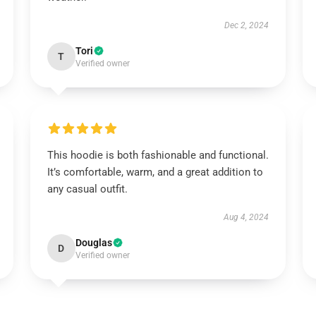
Dec 2, 2024
Tori
T
Verified owner
This hoodie is both fashionable and functional.
It’s comfortable, warm, and a great addition to
any casual outfit.
Aug 4, 2024
Douglas
D
Verified owner