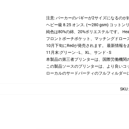
注意: パーカーのバギーが2サイズになるのが
ヘビー級 8.25 オンス. (〜280 gsm) コッ
純色は80%の綿、20%ポリエステルです。 Hea
フロントポーチポケット、マッチングドロー
10月下旬にRedが発売されます。 最新情報を
11月末:グリーン - L、XL、サンド - S
本製品の第三者プリンターは、国際労働機関
この製品ソースのプリンターは、より良いコ
ローカルのサードパーティのフルフィルダー
SKU