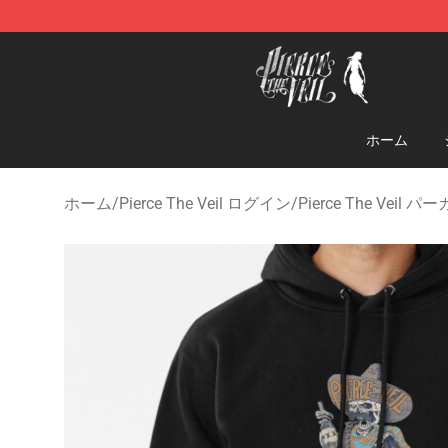
Pierce The Veil Store - Official Pierce The Veil Mercha
ホーム
ホーム
/
Pierce The Veil ログイン
/
Pierce The Veil パ