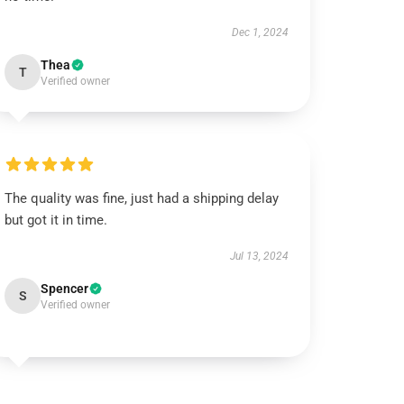
Dec 1, 2024
Thea
T
Verified owner
The quality was fine, just had a shipping delay
but got it in time.
Jul 13, 2024
Spencer
S
Verified owner