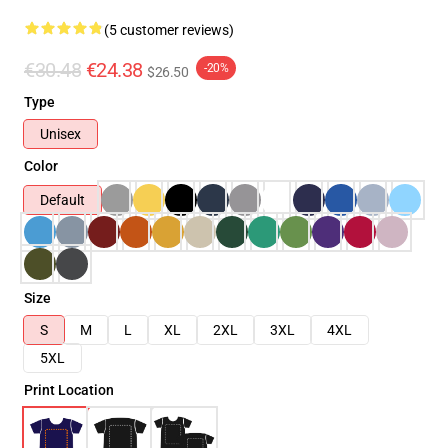
(5 customer reviews)
€30.48
€24.38
-20%
$26.50
Type
Unisex
Color
Default
Size
S
M
L
XL
2XL
3XL
4XL
5XL
Print Location