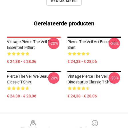
BEKIJK MEER
Gerelateerde producten
Vintage Pierce The Veil Flower
Pierce The Veil Art Essential T-
-20%
-20%
Essential T-Shirt
Shirt
€ 24,38 - € 28,06
€ 24,38 - € 28,06
Pierce The Veil We Beauty
Vintage Pierce The Veil
-20%
-20%
Classic T-Shirt
Dinosaurus Classic T-Shirt
€ 24,38 - € 28,06
€ 24,38 - € 28,06
Footer