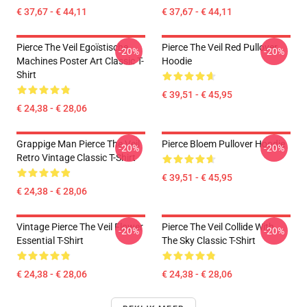
€ 37,67 - € 44,11
€ 37,67 - € 44,11
Pierce The Veil Egoïstische
Pierce The Veil Red Pullover
-20%
-20%
Machines Poster Art Classic T-
Hoodie
Shirt
€ 39,51 - € 45,95
€ 24,38 - € 28,06
Grappige Man Pierce The Veil
Pierce Bloem Pullover Hoodie
-20%
-20%
Retro Vintage Classic T-Shirt
€ 39,51 - € 45,95
€ 24,38 - € 28,06
Vintage Pierce The Veil Flower
Pierce The Veil Collide With
-20%
-20%
Essential T-Shirt
The Sky Classic T-Shirt
€ 24,38 - € 28,06
€ 24,38 - € 28,06