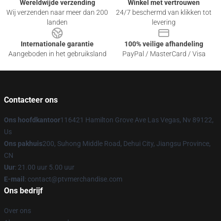
Wereldwijde verzending
Winkel met vertrouwen
Wij verzenden naar meer dan 200
24/7 beschermd van klikken tot
landen
levering
Internationale garantie
100% veilige afhandeling
Aangeboden in het gebruiksland
PayPal / MasterCard / Visa
Contacteer ons
Ons hoofdkantoor
116421 Hamilton Grove Ave Las Vegas, Nv 89122,
Us
Ons pakhuis
200, Suhong Middle Road, Dehui City, Jiangsu Province,
CN
Uur
: 21.00 uur 5.00 uur
E-mail
: contact@ptvmerchandise.com
Ons bedrijf
Over ons