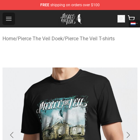
FREE
shipping on orders over $100
Pierce The Veil Store - Official Pierce The Veil Merchand
Open menu
Home
/
Pierce The Veil Doek
/
Pierce The Veil T-shirts