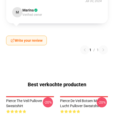
Jul 30, 2024
Marina
M
Verified owner
Write your review
1
/
1
Best verkochte producten
Pierce The Veil Pullover
Pierce De Veil Botsen Met De
-20%
-20%
Sweatshirt
Lucht Pullover Sweatshirt