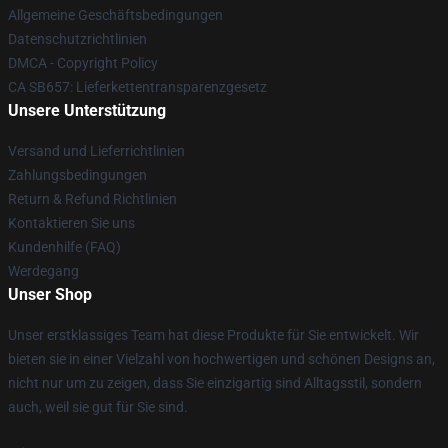
Allgemeine Geschäftsbedingungen
Datenschutzrichtlinien
DMCA - Copyright Policy
CA SB657: Lieferkettentransparenzgesetz
Unsere Unterstützung
Versand und Lieferrichtlinien
Zahlungsbedingungen
Return & Refund Richtlinien
Kontaktieren Sie uns
Kundenhilfe (FAQ)
Werdegang
Unser Shop
Unser erstklassiges Team hat diese Produkte für Sie entwickelt. Wir
bieten sie in einer Vielzahl von hochwertigen und schönen Designs an,
nicht nur um zu zeigen, dass Sie einzigartig sind Alltagsstil, sondern
auch, weil sie gut für Sie sind.