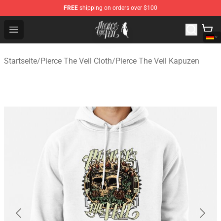
FREE
shipping on orders over $100
Pierce The Veil Store - Official Pierce The Veil Merchand
Open menu
Startseite
/
Pierce The Veil Cloth
/
Pierce The Veil Kapuzen