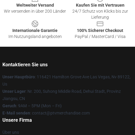
Weltweiter Versand
Kaufen Sie mit Vertrauen
Wir versenden in über 200 Länder
24/7 Schutz von Klicks bis zur
Lieferung
Internationale Garantie
100% Sicherer Checkout
Im Nutzungsland angeboten
PayPal / MasterCard / Visa
Kontaktieren Sie uns
Unser Hauptbüro
: 116421 Hamilton Grove Ave Las Vegas, Nv 89122,
Us
Unser Lager
: Nr. 200, Suhong Middle Road, Dehui Stadt, Provinz
Jiangsu, CN
Geruch
: 9AM – 5PM (Mon – Fri)
E-Mail senden
: contact@ptvmerchandise.com
Unsere Firma
Über uns