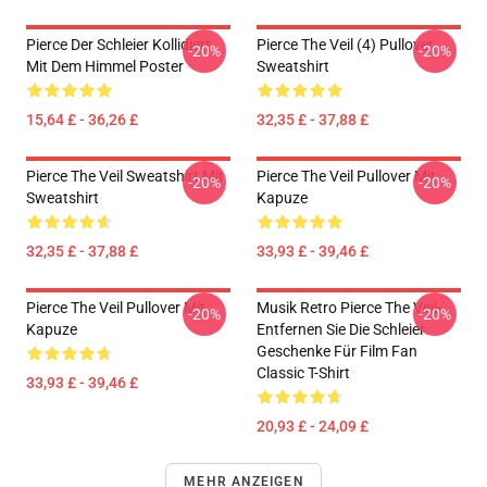
Pierce Der Schleier Kollidiert
Pierce The Veil (4) Pullover
-20%
-20%
Mit Dem Himmel Poster
Sweatshirt
15,64 £ - 36,26 £
32,35 £ - 37,88 £
Pierce The Veil Sweatshirt Mit
Pierce The Veil Pullover Mit
-20%
-20%
Sweatshirt
Kapuze
32,35 £ - 37,88 £
33,93 £ - 39,46 £
Pierce The Veil Pullover Mit
Musik Retro Pierce The Veil-
-20%
-20%
Kapuze
Entfernen Sie Die Schleier
Geschenke Für Film Fan
Classic T-Shirt
33,93 £ - 39,46 £
20,93 £ - 24,09 £
MEHR ANZEIGEN