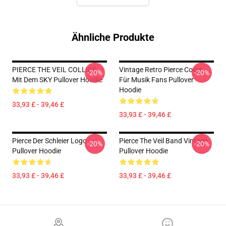
Ähnliche Produkte
PIERCE THE VEIL COLLIDE
Vintage Retro Pierce Cover
-20%
-20%
Mit Dem SKY Pullover Hoodie
Für Musik Fans Pullover
Hoodie
33,93 £ - 39,46 £
33,93 £ - 39,46 £
Pierce Der Schleier Logo
Pierce The Veil Band Vintage
-20%
-20%
Pullover Hoodie
Pullover Hoodie
33,93 £ - 39,46 £
33,93 £ - 39,46 £
Footer