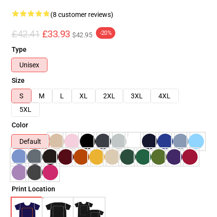
(8 customer reviews)
£42.41
£33.93
-20%
$42.95
Type
Unisex
Size
S
M
L
XL
2XL
3XL
4XL
5XL
Color
Default
Print Location