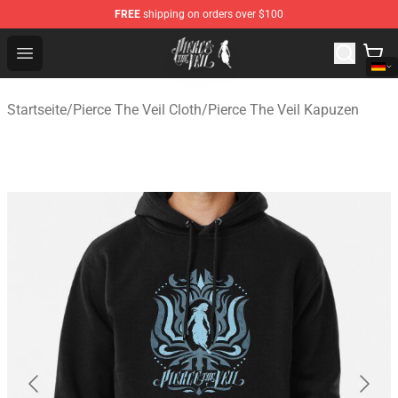
FREE
shipping on orders over $100
Pierce The Veil Store - Official Pierce The Veil Merchand
Open menu
Startseite
/
Pierce The Veil Cloth
/
Pierce The Veil Kapuzen