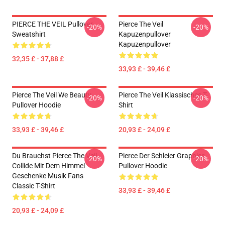
PIERCE THE VEIL Pullover
Pierce The Veil
-20%
-20%
Sweatshirt
Kapuzenpullover
Kapuzenpullover
32,35 £ - 37,88 £
33,93 £ - 39,46 £
Pierce The Veil We Beauty
Pierce The Veil Klassisches T-
-20%
-20%
Pullover Hoodie
Shirt
33,93 £ - 39,46 £
20,93 £ - 24,09 £
Du Brauchst Pierce The Veil
Pierce Der Schleier Graphics
-20%
-20%
Collide Mit Dem Himmel
Pullover Hoodie
Geschenke Musik Fans
Classic T-Shirt
33,93 £ - 39,46 £
20,93 £ - 24,09 £