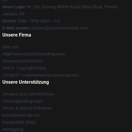
Unser Lager
: Nr. 200, Suhong Middle Road, Dehui Stadt, Provinz
Jiangsu, CN
Geruch
: 9AM – 5PM (Mon – Fri)
E-Mail senden
: contact@ptvmerchandise.com
Unsere Firma
Über uns
Allgemeine Geschäftsbedingungen
Datenschutzrichtlinien
DMCA - Copyright Policy
CA SB657: Lieferkettentransparenzgesetz
Unsere Unterstützung
Versand und Lieferrichtlinien
Zahlungsbedingungen
Return & Refund Richtlinien
Kontaktieren Sie uns
Kundenhilfe (FAQ)
Werdegang