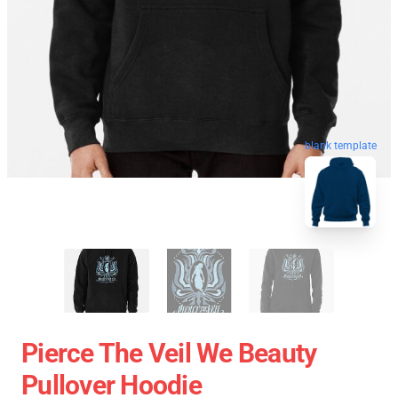
blank template
Pierce The Veil We Beauty
Pullover Hoodie