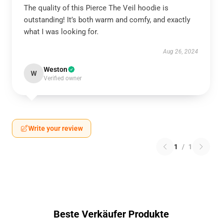
The quality of this Pierce The Veil hoodie is
outstanding! It’s both warm and comfy, and exactly
what I was looking for.
Aug 26, 2024
Weston
W
Verified owner
Write your review
1
/
1
Beste Verkäufer Produkte