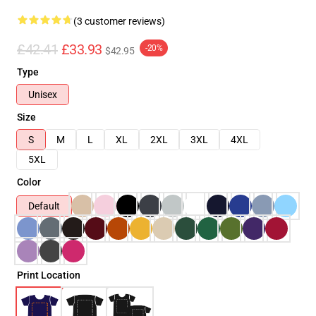
(3 customer reviews)
£42.41
£33.93
-20%
$42.95
Type
Unisex
Size
S
M
L
XL
2XL
3XL
4XL
5XL
Color
Default
Print Location