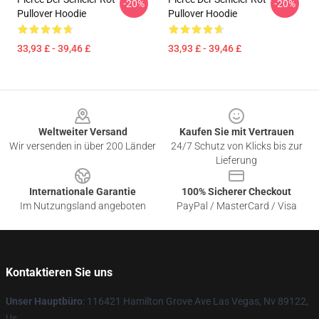
-20%
-20%
Pullover Hoodie
Pullover Hoodie
33,93 £ - 39,46 £
33,93 £ - 39,46 £
Footer
Weltweiter Versand
Kaufen Sie mit Vertrauen
Wir versenden in über 200 Länder
24/7 Schutz von Klicks bis zur
Lieferung
Internationale Garantie
100% Sicherer Checkout
Im Nutzungsland angeboten
PayPal / MasterCard / Visa
Kontaktieren Sie uns
Unser Hauptbüro
: 116421 Hamilton Grove Ave Las Vegas, Nv 89122,
Us