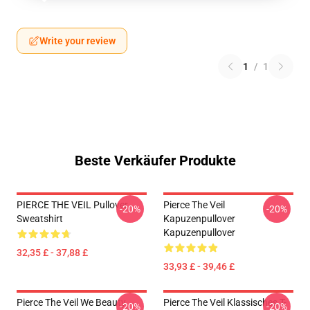
Write your review
1
/
1
Beste Verkäufer Produkte
PIERCE THE VEIL Pullover
Pierce The Veil
-20%
-20%
Sweatshirt
Kapuzenpullover
Kapuzenpullover
32,35 £ - 37,88 £
33,93 £ - 39,46 £
Pierce The Veil We Beauty
Pierce The Veil Klassisches T-
-20%
-20%