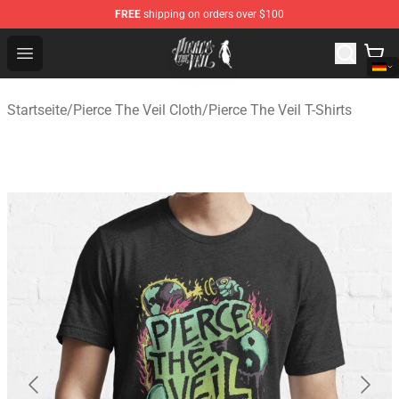
FREE
shipping on orders over $100
Pierce The Veil Store - Official Pierce The Veil Merchand
Open menu
Startseite
/
Pierce The Veil Cloth
/
Pierce The Veil T-Shirts