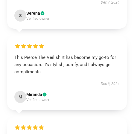
Dec 7, 2024
Serena
S
Verified owner
This Pierce The Veil shirt has become my go-to for
any occasion. It’s stylish, comfy, and I always get
compliments.
Dec 6, 2024
Miranda
M
Verified owner