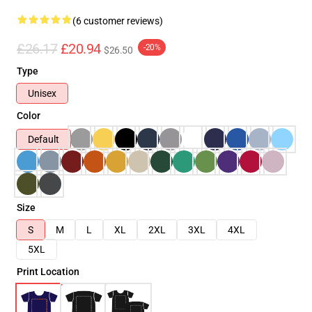
(6 customer reviews)
£26.17
£20.94
-20%
$26.50
Type
Unisex
Color
Default
Size
S
M
L
XL
2XL
3XL
4XL
5XL
Print Location