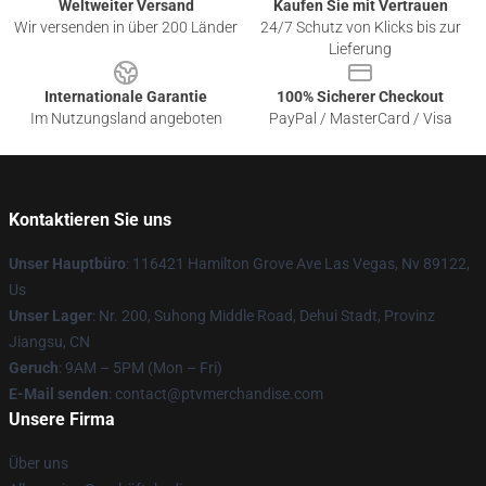
Weltweiter Versand
Kaufen Sie mit Vertrauen
Wir versenden in über 200 Länder
24/7 Schutz von Klicks bis zur
Lieferung
Internationale Garantie
100% Sicherer Checkout
Im Nutzungsland angeboten
PayPal / MasterCard / Visa
Kontaktieren Sie uns
Unser Hauptbüro
: 116421 Hamilton Grove Ave Las Vegas, Nv 89122,
Us
Unser Lager
: Nr. 200, Suhong Middle Road, Dehui Stadt, Provinz
Jiangsu, CN
Geruch
: 9AM – 5PM (Mon – Fri)
E-Mail senden
: contact@ptvmerchandise.com
Unsere Firma
Über uns