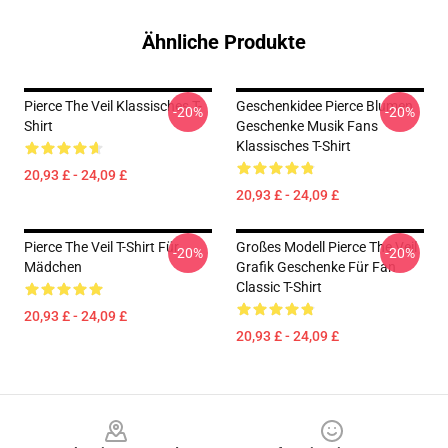
Ähnliche Produkte
Pierce The Veil Klassisches T-
Geschenkidee Pierce Blumen
-20%
-20%
Shirt
Geschenke Musik Fans
Klassisches T-Shirt
20,93 £ - 24,09 £
20,93 £ - 24,09 £
Pierce The Veil T-Shirt Für
Großes Modell Pierce The Veil
-20%
-20%
Mädchen
Grafik Geschenke Für Fan
Classic T-Shirt
20,93 £ - 24,09 £
20,93 £ - 24,09 £
Footer