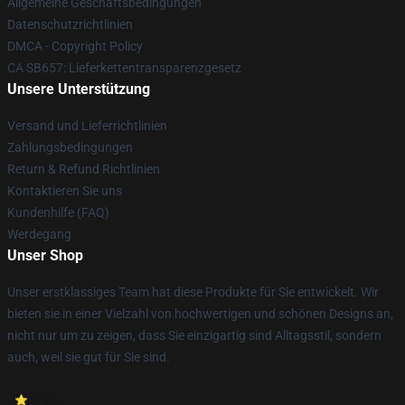
Allgemeine Geschäftsbedingungen
Datenschutzrichtlinien
DMCA - Copyright Policy
CA SB657: Lieferkettentransparenzgesetz
Unsere Unterstützung
Versand und Lieferrichtlinien
Zahlungsbedingungen
Return & Refund Richtlinien
Kontaktieren Sie uns
Kundenhilfe (FAQ)
Werdegang
Unser Shop
Unser erstklassiges Team hat diese Produkte für Sie entwickelt. Wir
bieten sie in einer Vielzahl von hochwertigen und schönen Designs an,
nicht nur um zu zeigen, dass Sie einzigartig sind Alltagsstil, sondern
auch, weil sie gut für Sie sind.