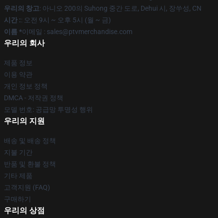
우리의 창고
: 아니오 200의 Suhong 중간 도로, Dehui 시, 장쑤성, CN
시간 :
: 오전 9시 ~ 오후 5시 (월 ~ 금)
이름 *
이메일 : sales@ptvmerchandise.com
우리의 회사
제품 정보
이용 약관
개인 정보 정책
DMCA - 저작권 정책
모델 번호: 공급망 투명성 행위
우리의 지원
배송 및 배송 정책
지불 기간
반품 및 환불 정책
기타 제품
고객지원 (FAQ)
구매하기
우리의 상점