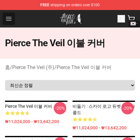
FREE
shipping on orders over $100
Pierce The Veil Store - Official Pierce The Veil Merchand
Open menu
Pierce The Veil 이불 커버
홈
/
Pierce The Veil (주)
/
Pierce The Veil 이불 커버
Pierce The Veil 이불 커버
비둘기 : 스카이 로고 듀벳 커버와
-20%
-20%
콜드
₩11,024,000 - ₩13,642,200
₩11,024,000 - ₩13,642,200