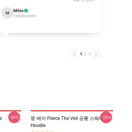
Aug 16, 2024
Miles
M
Verified owner
1
/
1
-20%
-20%
e
뚱 베어 Pierce The Veil 공룡 스웨터
Hoodie