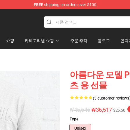
FREE
shipping on orders over $100
ndise Shop
쇼핑
카테고리별 쇼핑
주문 추적
블로그
연락
아름다운 모델 Pie
츠 용 선물
(3 customer reviews
₩45,646
₩36,517
$26.50
Type
Unisex