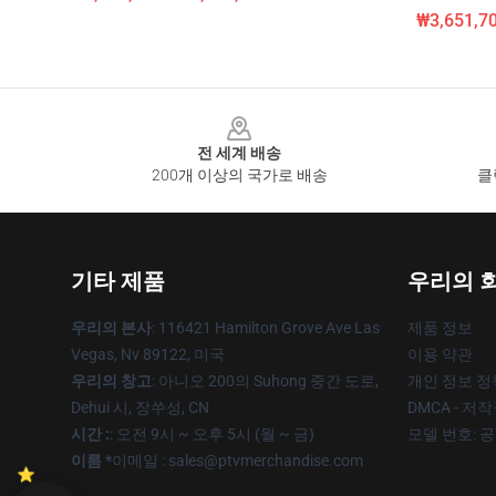
₩3,651,70
Footer
전 세계 배송
200개 이상의 국가로 배송
클
기타 제품
우리의 
우리의 본사
: 116421 Hamilton Grove Ave Las
제품 정보
Vegas, Nv 89122, 미국
이용 약관
우리의 창고
: 아니오 200의 Suhong 중간 도로,
개인 정보 정
Dehui 시, 장쑤성, CN
DMCA - 저
시간 :
: 오전 9시 ~ 오후 5시 (월 ~ 금)
모델 번호: 
이름 *
이메일 : sales@ptvmerchandise.com