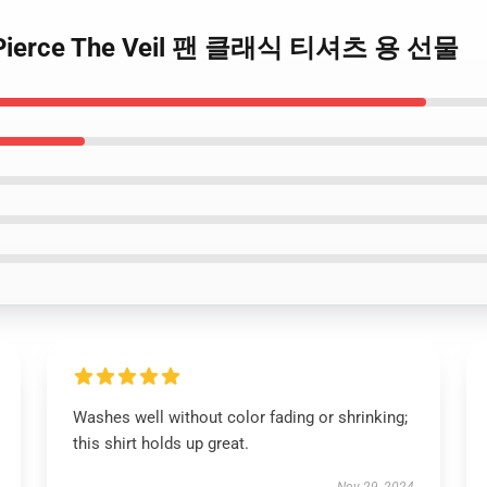
Pierce The Veil 팬 클래식 티셔츠 용 선물
Washes well without color fading or shrinking;
this shirt holds up great.