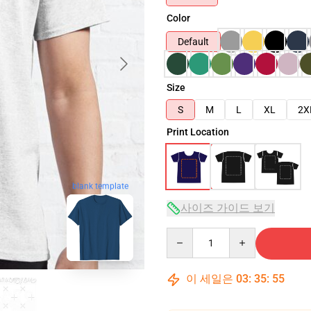
Color
Default
Size
S
M
L
XL
2X
Print Location
blank template
사이즈 가이드 보기
Quantity
이 세일은
03
:
35
:
54