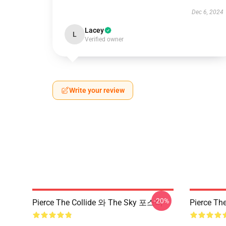
Dec 6, 2024
Lacey
L
Verified owner
Write your review
-20%
Pierce The Collide 와 The Sky 포스터
Pierce Th