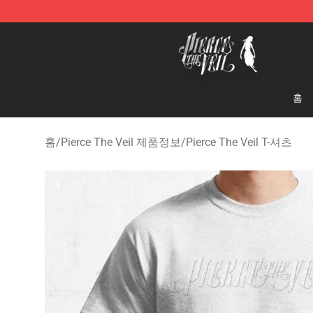
Pierce The Veil Store - Official Pierce The Veil Mercha
홈
홈
/
Pierce The Veil 제품정보
/
Pierce The Veil T-셔츠