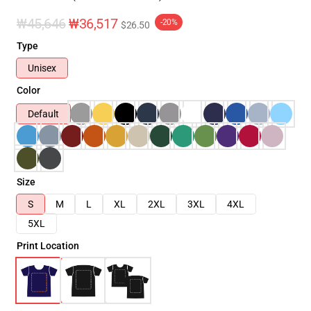
₩45,646
₩36,517
-20%
$26.50
Type
Unisex
Color
Default
Size
S
M
L
XL
2XL
3XL
4XL
5XL
Print Location