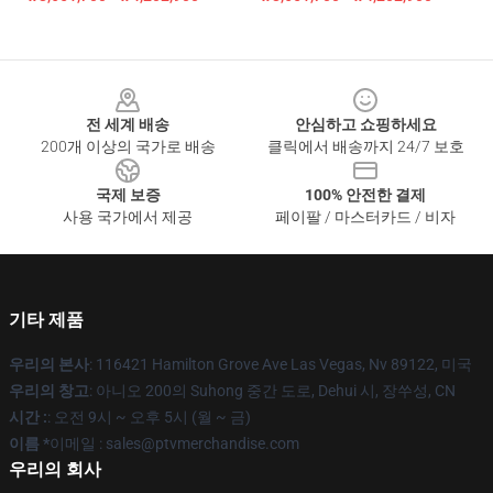
Footer
전 세계 배송
안심하고 쇼핑하세요
200개 이상의 국가로 배송
클릭에서 배송까지 24/7 보호
국제 보증
100% 안전한 결제
사용 국가에서 제공
페이팔 / 마스터카드 / 비자
기타 제품
우리의 본사
: 116421 Hamilton Grove Ave Las Vegas, Nv 89122, 미국
우리의 창고
: 아니오 200의 Suhong 중간 도로, Dehui 시, 장쑤성, CN
시간 :
: 오전 9시 ~ 오후 5시 (월 ~ 금)
이름 *
이메일 : sales@ptvmerchandise.com
우리의 회사