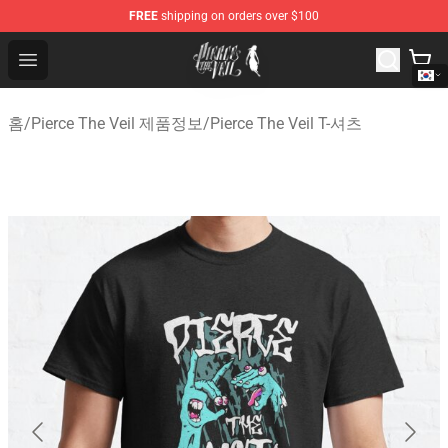
FREE
shipping on orders over $100
Pierce The Veil Store - Official Pierce The Veil Merchand
Open menu
홈
/
Pierce The Veil 제품정보
/
Pierce The Veil T-셔츠