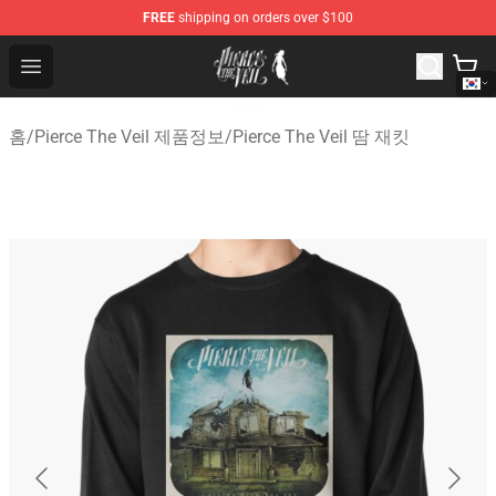
FREE
shipping on orders over $100
Pierce The Veil Store - Official Pierce The Veil Merchand
Open menu
홈
/
Pierce The Veil 제품정보
/
Pierce The Veil 땀 재킷