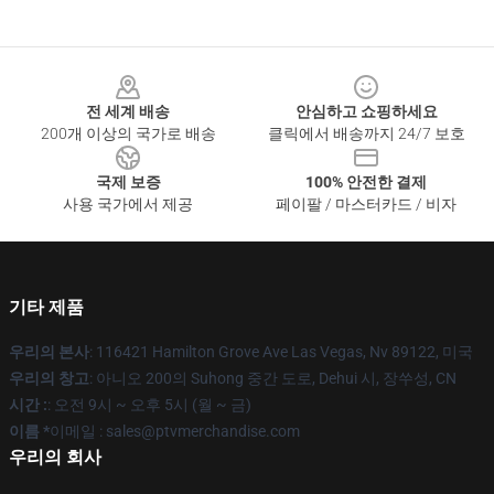
Footer
전 세계 배송
안심하고 쇼핑하세요
200개 이상의 국가로 배송
클릭에서 배송까지 24/7 보호
국제 보증
100% 안전한 결제
사용 국가에서 제공
페이팔 / 마스터카드 / 비자
기타 제품
우리의 본사
: 116421 Hamilton Grove Ave Las Vegas, Nv 89122, 미국
우리의 창고
: 아니오 200의 Suhong 중간 도로, Dehui 시, 장쑤성, CN
시간 :
: 오전 9시 ~ 오후 5시 (월 ~ 금)
이름 *
이메일 : sales@ptvmerchandise.com
우리의 회사