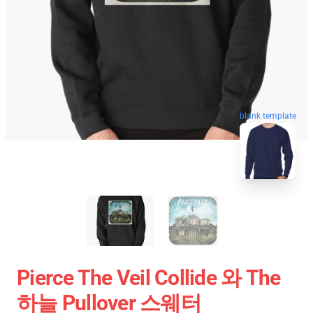
blank template
Pierce The Veil Collide 와 The
하늘 Pullover 스웨터