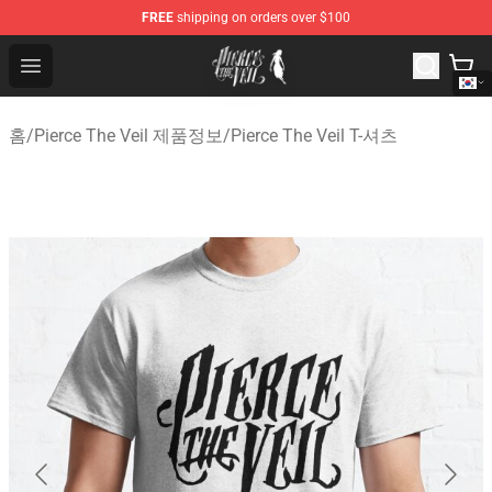
FREE
shipping on orders over $100
Pierce The Veil Store - Official Pierce The Veil Merchand
Open menu
홈
/
Pierce The Veil 제품정보
/
Pierce The Veil T-셔츠