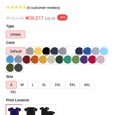
(6 customer reviews)
₩45,646
₩36,517
-20%
$26.50
Type
Unisex
Color
Default
Size
S
M
L
XL
2XL
3XL
4XL
5XL
Print Location