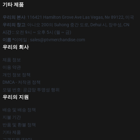
기타 제품
우리의 본사
: 116421 Hamilton Grove Ave Las Vegas, Nv 89122, 미국
우리의 창고
: 아니오 200의 Suhong 중간 도로, Dehui 시, 장쑤성, CN
시간 :
: 오전 9시 ~ 오후 5시 (월 ~ 금)
이름 *
이메일 : sales@ptvmerchandise.com
우리의 회사
제품 정보
이용 약관
개인 정보 정책
DMCA - 저작권 정책
모델 번호: 공급망 투명성 행위
우리의 지원
배송 및 배송 정책
지불 기간
반품 및 환불 정책
기타 제품
고객지원 (FAQ)