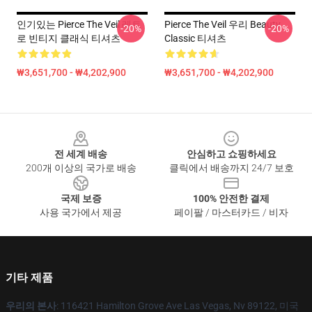
인기있는 Pierce The Veil 레트
Pierce The Veil 우리 Beauty
-20%
-20%
로 빈티지 클래식 티셔츠
Classic 티셔츠
₩3,651,700 - ₩4,202,900
₩3,651,700 - ₩4,202,900
Footer
전 세계 배송
안심하고 쇼핑하세요
200개 이상의 국가로 배송
클릭에서 배송까지 24/7 보호
국제 보증
100% 안전한 결제
사용 국가에서 제공
페이팔 / 마스터카드 / 비자
기타 제품
우리의 본사
: 116421 Hamilton Grove Ave Las Vegas, Nv 89122, 미국