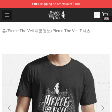
FREE
shipping on orders over $100
Pierce The Veil Store - Official Pierce The Veil Merchand
Open menu
홈
/
Pierce The Veil 제품정보
/
Pierce The Veil T-셔츠