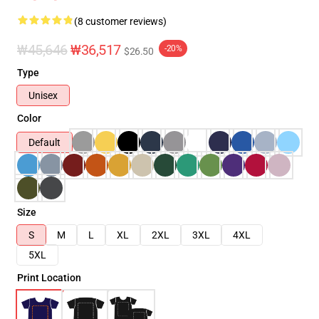
(8 customer reviews)
₩45,646
₩36,517
-20%
$26.50
Type
Unisex
Color
Default
Size
S
M
L
XL
2XL
3XL
4XL
5XL
Print Location