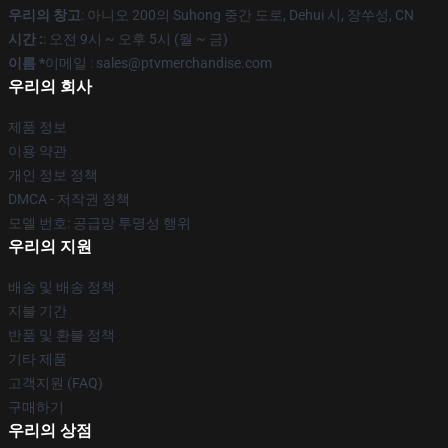
우리의 창고
: 아니오 200의 Suhong 중간 도로, Dehui 시, 장쑤성, CN
시간 :
: 오전 9시 ~ 오후 5시 (월 ~ 금)
이름 *
이메일 : sales@ptvmerchandise.com
우리의 회사
제품 정보
이용 약관
개인 정보 정책
DMCA - 저작권 정책
모델 번호: 공급망 투명성 행위
우리의 지원
배송 및 배송 정책
지불 기간
반품 및 환불 정책
기타 제품
고객지원 (FAQ)
구매하기
우리의 상점