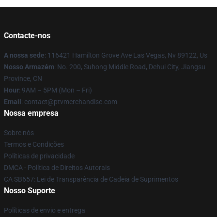
Contacte-nos
A nossa sede
: 116421 Hamilton Grove Ave Las Vegas, Nv 89122, Us
Nosso Armazém
: No. 200, Suhong Middle Road, Dehui City, Jiangsu
Province, CN
Hour
: 9AM – 5PM (Mon – Fri)
Email
: contact@ptvmerchandise.com
Nossa empresa
Sobre nós
Termos e Condições
Políticas de privacidade
DMCA - Política de Direitos Autorais
CA SB657: Lei de Transparência de Cadeia de Suprimentos
Nosso Suporte
Políticas de envio e entrega