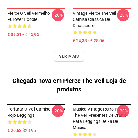
Pierce O Veil Vermelho
Vintage Pierce The Veil
-20%
-20%
Pullover Hoodie
Camisa Clássica De
Dinossauro
€ 39,51 - € 45,95
€ 24,38 - € 28,06
VER MAIS
Chegada nova em Pierce The Veil Loja de
produtos
Perfurar O Veil Camiseta Logo
Música Vintage Retro Pierce
-20%
-20%
Rojo Leggings
The Veil Presentes De Crânio
Para Leggings De Fã De
Música
€ 26,63
$28.95