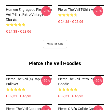
Homem Engraçado Pierce The
Pierce The Veil T-Shirt Ativa
-20%
-20%
Veil T-Shirt Retro Vintage
Classic
€ 24,38 - € 28,06
€ 24,38 - € 28,06
VER MAIS
Pierce The Veil Hoodies
Pierce The Veil (4) Capuchinho
Pierce The Veil Retro Pullover
-20%
-20%
Pullover
Hoodie
€ 39,51 - € 45,95
€ 39,51 - € 45,95
Pierce The Veil Capacete De
Pierce O Véu Collide Com O