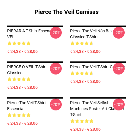
Pierce The Veil Camisas
PIERAR A T-Shirt Essencial Do
Pierce The Veil Nós Beleza
-20%
-20%
VEIL
Clássico T-Shirt
€ 24,38 - € 28,06
€ 24,38 - € 28,06
PIERCE O VEIL T-Shirt
Pierce The Veil T-Shirt Clássico
-20%
-20%
Clássico
€ 24,38 - € 28,06
€ 24,38 - € 28,06
Pierce The Veil T-Shirt
Pierce The Veil Selfish
-20%
-20%
Essencial
Machines Poster Art Clássico
T-Shirt
€ 24,38 - € 28,06
€ 24,38 - € 28,06