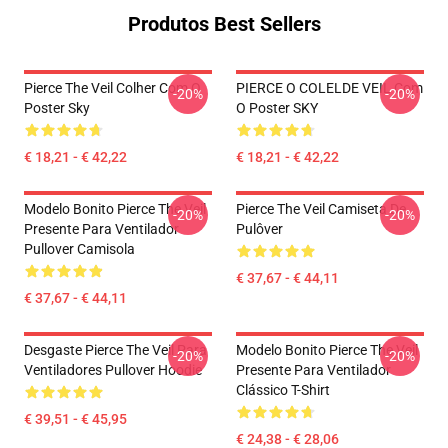
Produtos Best Sellers
Pierce The Veil Colher Com O
PIERCE O COLELDE VEIL Com
-20%
-20%
Poster Sky
O Poster SKY
€ 18,21 - € 42,22
€ 18,21 - € 42,22
Modelo Bonito Pierce The Veil
Pierce The Veil Camiseta De
-20%
-20%
Presente Para Ventilador
Pulôver
Pullover Camisola
€ 37,67 - € 44,11
€ 37,67 - € 44,11
Desgaste Pierce The Veil Para
Modelo Bonito Pierce The Veil
-20%
-20%
Ventiladores Pullover Hoodie
Presente Para Ventilador
Clássico T-Shirt
€ 39,51 - € 45,95
€ 24,38 - € 28,06