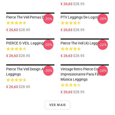
€ 26,63
$28.95
Pierce The Veil Pernas De Arte
PTV Leggings De Logotipo
-20%
-20%
€ 26,63
$28.95
€ 26,63
$28.95
PIERCE O VEIL Leggings
Pierce The Veil (4) Leggings
-20%
-20%
€ 26,63
$28.95
€ 26,63
$28.95
Pierce The Veil Design Art
Vintage Retro Pierce Cover
-20%
-20%
Leggings
Impressionante Para Fãs De
Música Leggings
€ 26,63
$28.95
€ 26,63
$28.95
VER MAIS