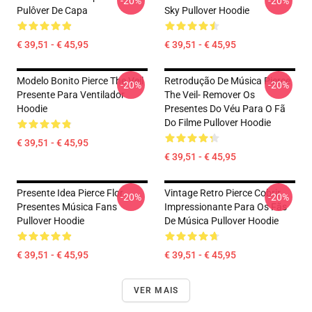
-20%
-20%
Pulôver De Capa
Sky Pullover Hoodie
€ 39,51 - € 45,95
€ 39,51 - € 45,95
Modelo Bonito Pierce The Veil
Retrodução De Música Pierce
-20%
-20%
Presente Para Ventilador
The Veil- Remover Os
Hoodie
Presentes Do Véu Para O Fã
Do Filme Pullover Hoodie
€ 39,51 - € 45,95
€ 39,51 - € 45,95
Presente Idea Pierce Flor
Vintage Retro Pierce Cobrir
-20%
-20%
Presentes Música Fans
Impressionante Para Os Fãs
Pullover Hoodie
De Música Pullover Hoodie
€ 39,51 - € 45,95
€ 39,51 - € 45,95
VER MAIS