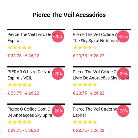
Pierce The Veil Acessórios
Pierce The Veil Livro De Notas
Pierce The Veil Collide With
-20%
-20%
Espirais
The Sky Spiral Notebook
€ 23,75 - € 26,22
€ 23,75 - € 26,22
PIERAR O Livro De Notas
Pierce The Veil Colide Com O
-20%
-20%
Espirais VEIL
Livro De Anotações Sky Spiral
€ 23,75 - € 26,22
€ 23,75 - € 26,22
Pierce O Collide Com O Livro
Pierce The Veil Caderno Em
-20%
-20%
De Anotações Sky Spiral
Espiral
€ 23,75 - € 26,22
€ 23,75 - € 26,22