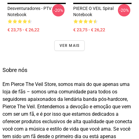
Desventuradores - PTV Spiral
PIERCE O VEIL Spiral
-20%
-20%
Notebook
Notebook
€ 23,75 - € 26,22
€ 23,75 - € 26,22
VER MAIS
Sobre nós
Em Pierce The Veil Store, somos mais do que apenas uma
loja de fãs – somos uma comunidade para todos os
seguidores apaixonados da lendária banda pós-hardcore,
Pierce The Veil. Entendemos a devoção e emoção que vem
com ser um fã, e é por isso que estamos dedicados a
oferecer produtos exclusivos de alta qualidade que conecta
você com a música e estilo de vida que você ama. Se você
tem sido um fã desde o primeiro dia ou está apenas