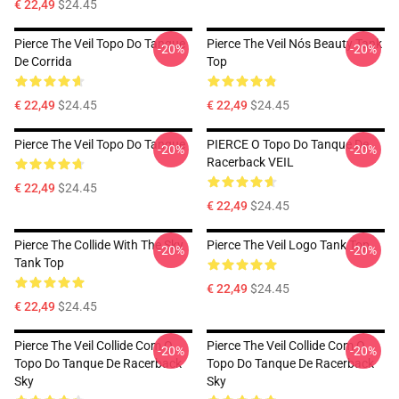
€ 22,49
$24.45
Pierce The Veil Topo Do Tanque
Pierce The Veil Nós Beauty Tank
-20%
-20%
De Corrida
Top
€ 22,49
$24.45
€ 22,49
$24.45
Pierce The Veil Topo Do Tanque
PIERCE O Topo Do Tanque De
-20%
-20%
Racerback VEIL
€ 22,49
$24.45
€ 22,49
$24.45
Pierce The Collide With The Sky
Pierce The Veil Logo Tank Top
-20%
-20%
Tank Top
€ 22,49
$24.45
€ 22,49
$24.45
Pierce The Veil Collide Com O
Pierce The Veil Collide Com O
-20%
-20%
Topo Do Tanque De Racerback
Topo Do Tanque De Racerback
Sky
Sky