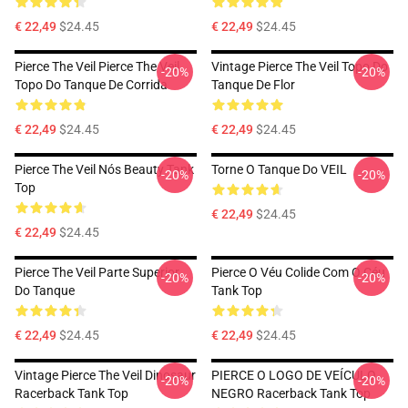
€ 22,49
$24.45
€ 22,49
$24.45
Pierce The Veil Pierce The Veil
Vintage Pierce The Veil Topo Do
-20%
-20%
Topo Do Tanque De Corrida
Tanque De Flor
€ 22,49
$24.45
€ 22,49
$24.45
Pierce The Veil Nós Beauty Tank
Torne O Tanque Do VEIL
-20%
-20%
Top
€ 22,49
$24.45
€ 22,49
$24.45
Pierce The Veil Parte Superior
Pierce O Véu Colide Com O Céu
-20%
-20%
Do Tanque
Tank Top
€ 22,49
$24.45
€ 22,49
$24.45
Vintage Pierce The Veil Dinosaur
PIERCE O LOGO DE VEÍCULO
-20%
-20%
Racerback Tank Top
NEGRO Racerback Tank Top