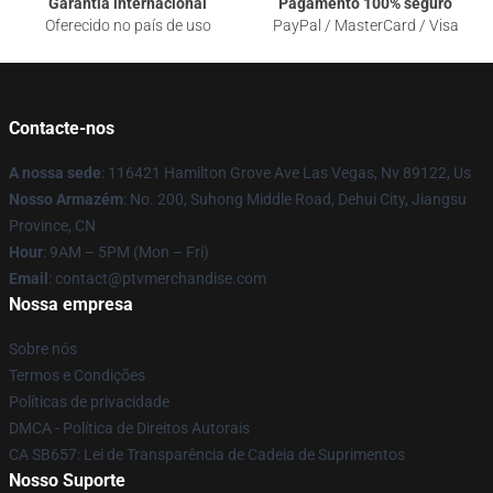
Garantia internacional
Pagamento 100% seguro
Oferecido no país de uso
PayPal / MasterCard / Visa
Contacte-nos
A nossa sede
: 116421 Hamilton Grove Ave Las Vegas, Nv 89122, Us
Nosso Armazém
: No. 200, Suhong Middle Road, Dehui City, Jiangsu
Province, CN
Hour
: 9AM – 5PM (Mon – Fri)
Email
: contact@ptvmerchandise.com
Nossa empresa
Sobre nós
Termos e Condições
Políticas de privacidade
DMCA - Política de Direitos Autorais
CA SB657: Lei de Transparência de Cadeia de Suprimentos
Nosso Suporte