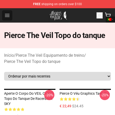
FREE
shipping on orders over $100
Pierce The Veil Store - Official Pierce The Veil Merchand
Open menu
Pierce The Veil Topo do tanque
Início
/
Pierce The Veil Equipamento de treino
/
Pierce The Veil Topo do tanque
Aperte O Corpo Do VEIL Com O
Pierce O Véu Graphics Tank Top
-20%
-20%
Topo Do Tanque De Racerback
SKY
€ 22,49
$24.45