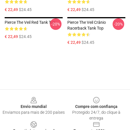
€ 22,49
$24.45
€ 22,49
$24.45
Pierce The Veil Red Tank Top
Pierce The Veil Crânio
-20%
-20%
Racerback Tank Top
€ 22,49
$24.45
€ 22,49
$24.45
Footer
Envio mundial
Compre com confiança
Enviamos para mais de 200 países
Protegido 24/7, do clique à
entrega