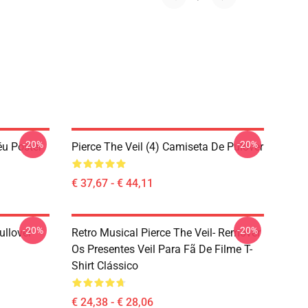
-20%
-20%
éu Poster
Pierce The Veil (4) Camiseta De Pulôver
€ 37,67 - € 44,11
-20%
-20%
ullover
Retro Musical Pierce The Veil- Remover
Os Presentes Veil Para Fã De Filme T-
Shirt Clássico
€ 24,38 - € 28,06