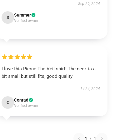
Sep 29, 2024
Summer
S
Verified owner
I love this Pierce The Veil shirt! The neck is a
bit small but still fits, good quality
Jul 24, 2024
Conrad
C
Verified owner
1
/
1