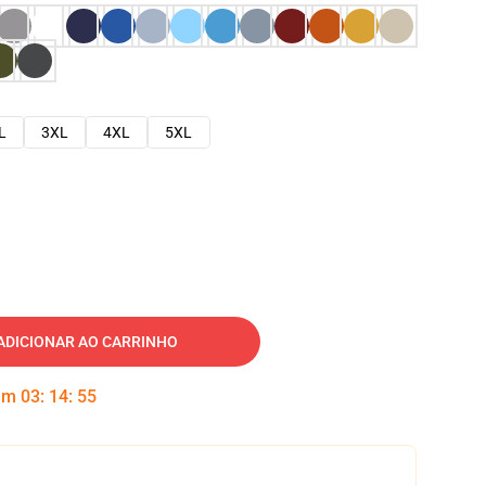
L
3XL
4XL
5XL
ADICIONAR AO CARRINHO
 em
03
:
14
:
54