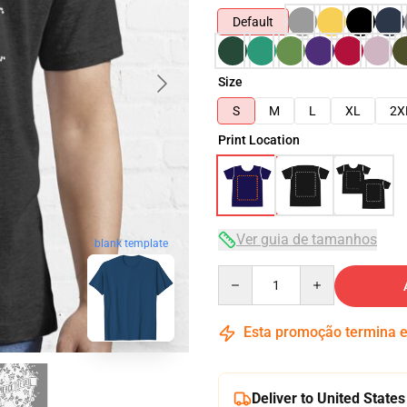
Default
Size
S
M
L
XL
2X
Print Location
Ver guia de tamanhos
blank template
Quantity
Esta promoção termina
Deliver to United States