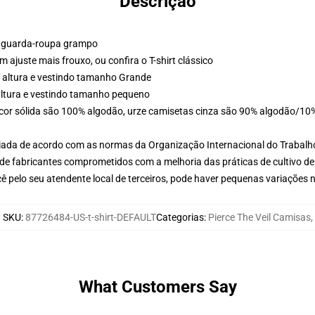
Descrição
um guarda-roupa grampo
m ajuste mais frouxo, ou confira o T-shirt clássico
 altura e vestindo tamanho Grande
altura e vestindo tamanho pequeno
de cor sólida são 100% algodão, urze camisetas cinza são 90% algodão/10%
aliada de acordo com as normas da Organização Internacional do Trabalh
de fabricantes comprometidos com a melhoria das práticas de cultivo de
ê pelo seu atendente local de terceiros, pode haver pequenas variações 
SKU
:
87726484-US-t-shirt-DEFAULT
Categorias
:
Pierce The Veil Camisas
,
What Customers Say