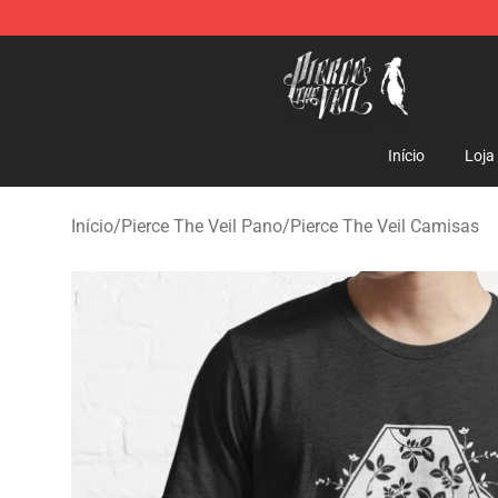
Pierce The Veil Store - Official Pierce The Veil Mercha
Início
Loja
Início
/
Pierce The Veil Pano
/
Pierce The Veil Camisas