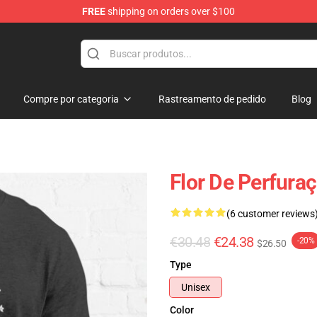
FREE
shipping on orders over $100
ndise Shop
Compre por categoria
Rastreamento de pedido
Blog
Flor De Perfuraç
(6 customer reviews
€30.48
€24.38
-20%
$26.50
Type
Unisex
Color