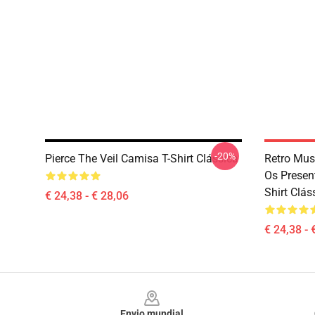
-20%
Pierce The Veil Camisa T-Shirt Clássica
Retro Mus
Os Present
Shirt Clás
€ 24,38 - € 28,06
€ 24,38 - 
Footer
Envio mundial