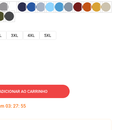
L
3XL
4XL
5XL
ADICIONAR AO CARRINHO
 em
03
:
27
:
54