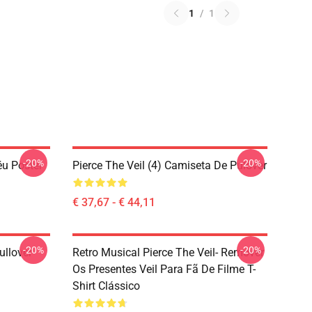
1
/
1
-20%
-20%
éu Poster
Pierce The Veil (4) Camiseta De Pulôver
€ 37,67 - € 44,11
-20%
-20%
ullover
Retro Musical Pierce The Veil- Remover
Os Presentes Veil Para Fã De Filme T-
Shirt Clássico