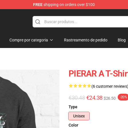
FREE
shipping on orders over $100
ndise Shop
Compre por categoria
Rastreamento de pedido
Blog
PIERAR A T-Shir
(6 customer reviews
€30.48
€24.38
-20%
$26.50
Type
Unisex
Color