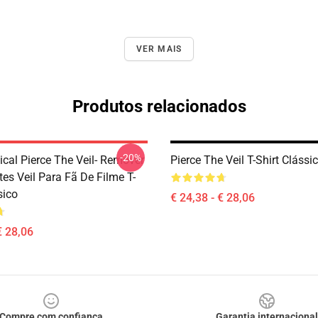
VER MAIS
Produtos relacionados
-20%
ical Pierce The Veil- Remover
Pierce The Veil T-Shirt Clássi
es Veil Para Fã De Filme T-
sico
€ 24,38 - € 28,06
€ 28,06
Compre com confiança
Garantia internacional