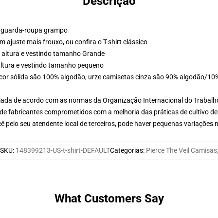
Descrição
um guarda-roupa grampo
m ajuste mais frouxo, ou confira o T-shirt clássico
 altura e vestindo tamanho Grande
altura e vestindo tamanho pequeno
de cor sólida são 100% algodão, urze camisetas cinza são 90% algodão/10%
aliada de acordo com as normas da Organização Internacional do Trabalh
de fabricantes comprometidos com a melhoria das práticas de cultivo de
ê pelo seu atendente local de terceiros, pode haver pequenas variações 
SKU
:
148399213-US-t-shirt-DEFAULT
Categorias
:
Pierce The Veil Camisas
What Customers Say