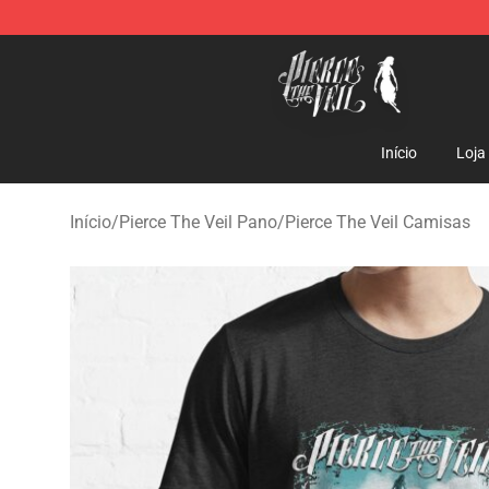
Pierce The Veil Store - Official Pierce The Veil Mercha
Início
Loja
Início
/
Pierce The Veil Pano
/
Pierce The Veil Camisas