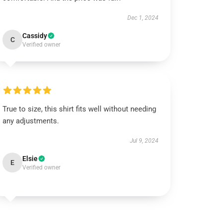
Dec 1, 2024
Cassidy
C
Verified owner
True to size, this shirt fits well without needing
any adjustments.
Jul 9, 2024
Elsie
E
Verified owner