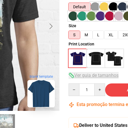
Default
Size
S
M
L
XL
2X
Print Location
Ver guia de tamanhos
blank template
Quantity
Esta promoção termina
Deliver to United States