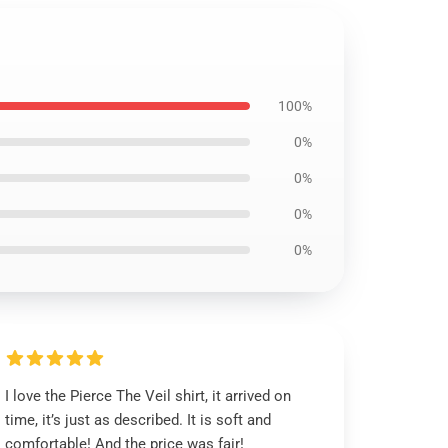
100%
0%
0%
0%
0%
I love the Pierce The Veil shirt, it arrived on
time, it’s just as described. It is soft and
comfortable! And the price was fair!