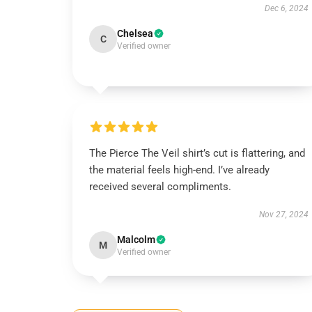
Dec 6, 2024
Chelsea
C
Verified owner
The Pierce The Veil shirt’s cut is flattering, and
the material feels high-end. I’ve already
received several compliments.
Nov 27, 2024
Malcolm
M
Verified owner