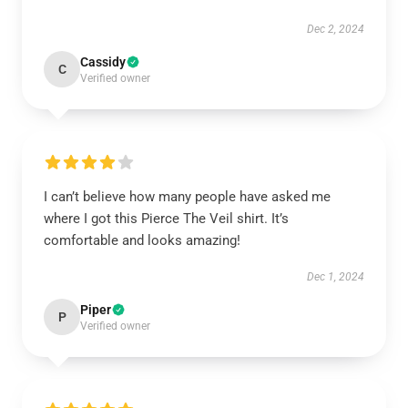
Dec 2, 2024
Cassidy
C
Verified owner
I can’t believe how many people have asked me
where I got this Pierce The Veil shirt. It’s
comfortable and looks amazing!
Dec 1, 2024
Piper
P
Verified owner