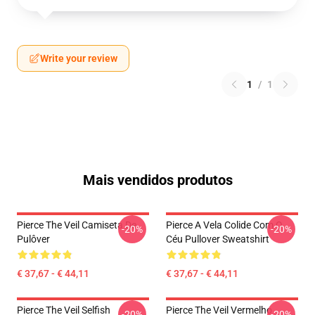
Write your review
1
/
1
Mais vendidos produtos
Pierce The Veil Camiseta De
Pierce A Vela Colide Com O
-20%
-20%
Pulôver
Céu Pullover Sweatshirt
€ 37,67 - € 44,11
€ 37,67 - € 44,11
Pierce The Veil Selfish
Pierce The Veil Vermelho
-20%
-20%