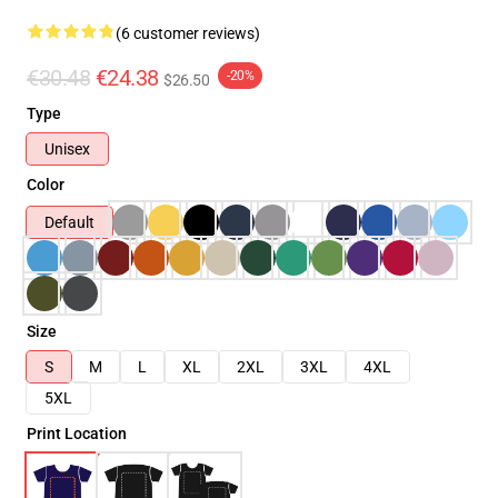
(6 customer reviews)
€30.48
€24.38
-20%
$26.50
Type
Unisex
Color
Default
Size
S
M
L
XL
2XL
3XL
4XL
5XL
Print Location