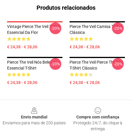
Produtos relacionados
Vintage Pierce The Veil T-Shirt
Pierce The Veil Camisa T-Shirt
-20%
-20%
Essencial Da Flor
Clássica
€ 24,38 - € 28,06
€ 24,38 - € 28,06
Pierce The Veil Nós Beleza
Pierce The Veil Pierce The Veil
-20%
-20%
Essencial T-Shirt
T-Shirt Clássico
€ 24,38 - € 28,06
€ 24,38 - € 28,06
Footer
Envio mundial
Compre com confiança
Enviamos para mais de 200 países
Protegido 24/7, do clique à
entrega