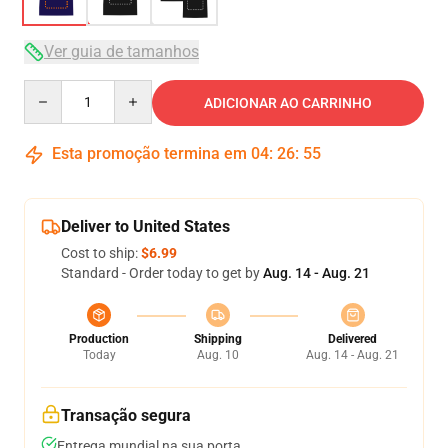
Ver guia de tamanhos
Quantity
ADICIONAR AO CARRINHO
Esta promoção termina em
04
:
26
:
54
Deliver to United States
Cost to ship:
$6.99
Standard - Order today to get by
Aug. 14 - Aug. 21
Production
Shipping
Delivered
Today
Aug. 10
Aug. 14 - Aug. 21
Transação segura
Entrega mundial na sua porta