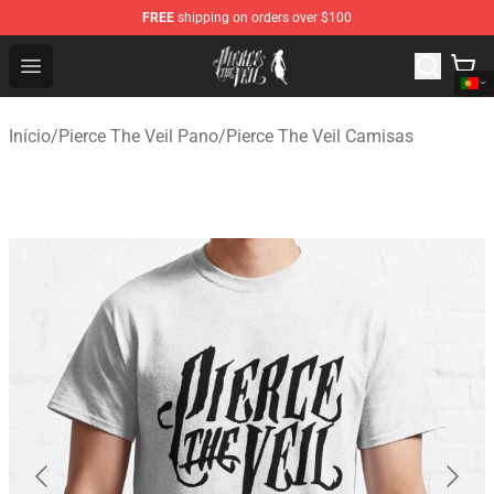
FREE
shipping on orders over $100
Pierce The Veil Store - Official Pierce The Veil Merchand
Open menu
Início
/
Pierce The Veil Pano
/
Pierce The Veil Camisas