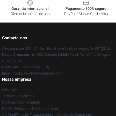
Garantia internacional
Pagamento 100% seguro
Oferecido no país de uso
PayPal / MasterCard / Visa
Contacte-nos
A nossa sede
: 116421 Hamilton Grove Ave Las Vegas, Nv 89122, Us
Nosso Armazém
: No. 200, Suhong Middle Road, Dehui City, Jiangsu
Province, CN
Hour
: 9AM – 5PM (Mon – Fri)
Email
: contact@ptvmerchandise.com
Nossa empresa
Sobre nós
Termos e Condições
Políticas de privacidade
DMCA - Política de Direitos Autorais
CA SB657: Lei de Transparência de Cadeia de Suprimentos