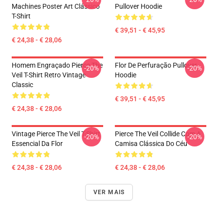
Machines Poster Art Clássico
Pullover Hoodie
T-Shirt
€ 39,51 - € 45,95
€ 24,38 - € 28,06
Homem Engraçado Pierce The
Flor De Perfuração Pullover
-20%
-20%
Veil T-Shirt Retro Vintage
Hoodie
Classic
€ 39,51 - € 45,95
€ 24,38 - € 28,06
Vintage Pierce The Veil T-Shirt
Pierce The Veil Collide Com A
-20%
-20%
Essencial Da Flor
Camisa Clássica Do Céu
€ 24,38 - € 28,06
€ 24,38 - € 28,06
VER MAIS