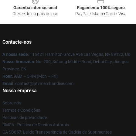
Garantia internacional
Pagamento 100% seguro
Oferecido no país de uso
PayPal / MasterCard / Visa
Contacte-nos
A nossa sede
: 116421 Hamilton Grove Ave Las Vegas, Nv 89122, Us
Nosso Armazém
: No. 200, Suhong Middle Road, Dehui City, Jiangsu
Province, CN
Hour
: 9AM – 5PM (Mon – Fri)
Email
: contact@ptvmerchandise.com
Nossa empresa
Sobre nós
Termos e Condições
Políticas de privacidade
DMCA - Política de Direitos Autorais
CA SB657: Lei de Transparência de Cadeia de Suprimentos