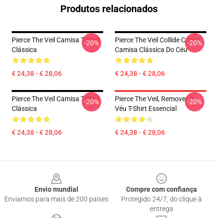
Produtos relacionados
Pierce The Veil Camisa T-Shirt
Pierce The Veil Collide Com A
-20%
-20%
Clássica
Camisa Clássica Do Céu
€ 24,38 - € 28,06
€ 24,38 - € 28,06
Pierce The Veil Camisa T-Shirt
Pierce The Veil, Remover O
-20%
-20%
Clássica
Véu T-Shirt Essencial
€ 24,38 - € 28,06
€ 24,38 - € 28,06
Footer
Envio mundial
Compre com confiança
Enviamos para mais de 200 países
Protegido 24/7, do clique à
entrega