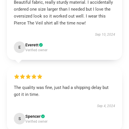
Beautiful fabric, really sturdy material. I accidentally
ordered one size larger than I needed but I love the
oversized look so it worked out well. I wear this
Pierce The Veil shirt all the time now!
Sep 10, 2024
Everett
E
Verified owner
The quality was fine, just had a shipping delay but
got it in time.
Sep 4, 2024
Spencer
S
Verified owner