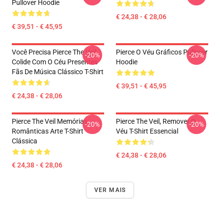
Pullover Hoodie
€ 24,38 - € 28,06
€ 39,51 - € 45,95
Você Precisa Pierce The Veil
Pierce O Véu Gráficos Pullover
-20%
-20%
Colide Com O Céu Presentes
Hoodie
Fãs De Música Clássico T-Shirt
€ 39,51 - € 45,95
€ 24,38 - € 28,06
Pierce The Veil Memórias
Pierce The Veil, Remover O
-20%
-20%
Românticas Arte T-Shirt
Véu T-Shirt Essencial
Clássica
€ 24,38 - € 28,06
€ 24,38 - € 28,06
VER MAIS