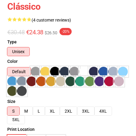
Clássico
(4 customer reviews)
€30.48
€24.38
-20%
$26.50
Type
Unisex
Color
Default
Size
S
M
L
XL
2XL
3XL
4XL
5XL
Print Location