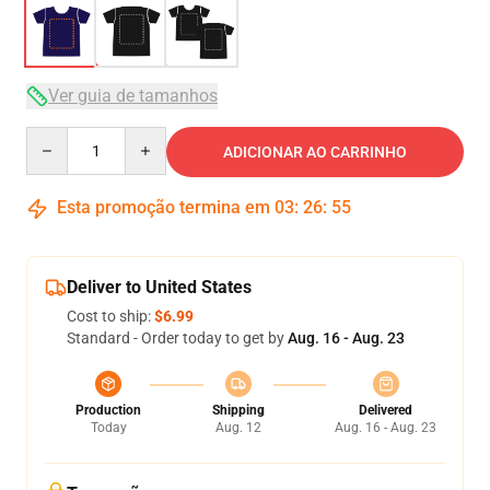
Ver guia de tamanhos
Quantity
ADICIONAR AO CARRINHO
Esta promoção termina em
03
:
26
:
54
Deliver to United States
Cost to ship:
$6.99
Standard - Order today to get by
Aug. 16 - Aug. 23
Production
Shipping
Delivered
Today
Aug. 12
Aug. 16 - Aug. 23