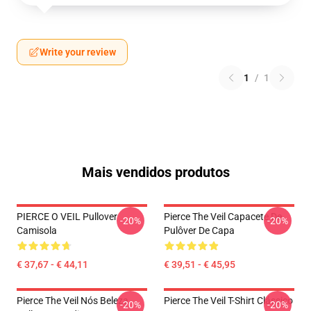
Write your review
1
/
1
Mais vendidos produtos
PIERCE O VEIL Pullover
Pierce The Veil Capacete De
-20%
-20%
Camisola
Pulôver De Capa
€ 37,67 - € 44,11
€ 39,51 - € 45,95
Pierce The Veil Nós Beleza
Pierce The Veil T-Shirt Clássico
-20%
-20%