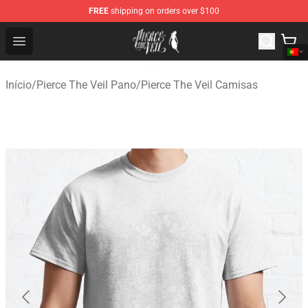
FREE
shipping on orders over $100
Pierce The Veil Store - Official Pierce The Veil Merchand
Open menu
Início
/
Pierce The Veil Pano
/
Pierce The Veil Camisas