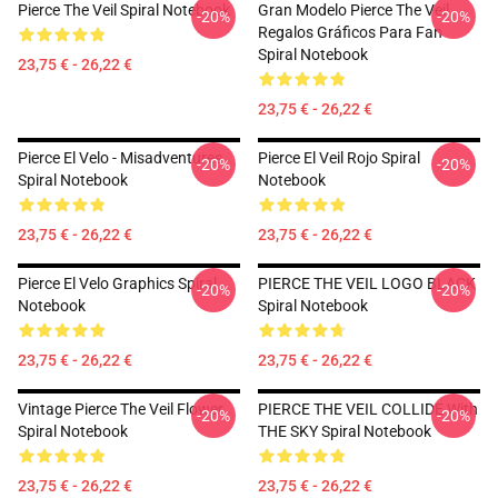
Pierce The Veil Spiral Notebook
Gran Modelo Pierce The Veil
-20%
-20%
Regalos Gráficos Para Fan
Spiral Notebook
23,75 € - 26,22 €
23,75 € - 26,22 €
Pierce El Velo - Misadventures
Pierce El Veil Rojo Spiral
-20%
-20%
Spiral Notebook
Notebook
23,75 € - 26,22 €
23,75 € - 26,22 €
Pierce El Velo Graphics Spiral
PIERCE THE VEIL LOGO BLACK
-20%
-20%
Notebook
Spiral Notebook
23,75 € - 26,22 €
23,75 € - 26,22 €
Vintage Pierce The Veil Flower
PIERCE THE VEIL COLLIDE With
-20%
-20%
Spiral Notebook
THE SKY Spiral Notebook
23,75 € - 26,22 €
23,75 € - 26,22 €