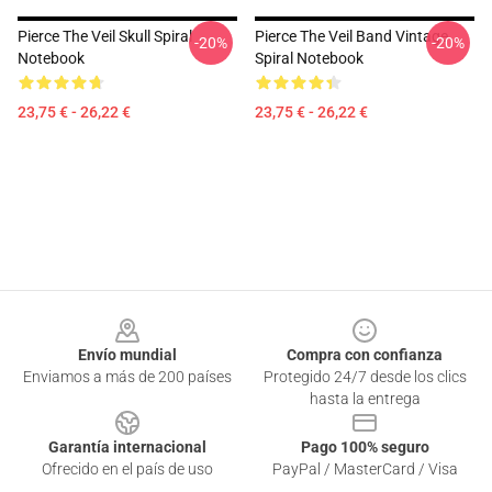
Pierce The Veil Skull Spiral
Pierce The Veil Band Vintage
-20%
-20%
Notebook
Spiral Notebook
23,75 € - 26,22 €
23,75 € - 26,22 €
Footer
Envío mundial
Compra con confianza
Enviamos a más de 200 países
Protegido 24/7 desde los clics
hasta la entrega
Garantía internacional
Pago 100% seguro
Ofrecido en el país de uso
PayPal / MasterCard / Visa