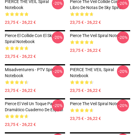
PIERCE THE VEIL Spiral
Pierce The Veil Collide Con El
-20%
-20%
Notebook
Libro De Notas De Sky Spiral
23,75 € - 26,22 €
23,75 € - 26,22 €
Pierce El Collide Con El Sky
Pierce The Veil Spiral Notebook
-20%
-20%
Spiral Notebook
23,75 € - 26,22 €
23,75 € - 26,22 €
Misadventurers - PTV Spiral
PIERCE THE VEIL Spiral
-20%
-20%
Notebook
Notebook
23,75 € - 26,22 €
23,75 € - 26,22 €
Pierce El Veil Un Toque Para El
Pierce The Veil Spiral Notebook
-20%
-20%
Dramático Cuaderno De Espiral
23,75 € - 26,22 €
23,75 € - 26,22 €