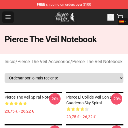
FREE
shipping on orders over $100
Pierce The Veil Store - Official Pierce The Veil Merchand
Open menu
Pierce The Veil Notebook
Inicio
/
Pierce The Veil Accesorios
/
Pierce The Veil Notebook
Pierce The Veil Spiral Notebook
Pierce El Collide Veil Con El
-20%
-20%
Cuaderno Sky Spiral
23,75 € - 26,22 €
23,75 € - 26,22 €