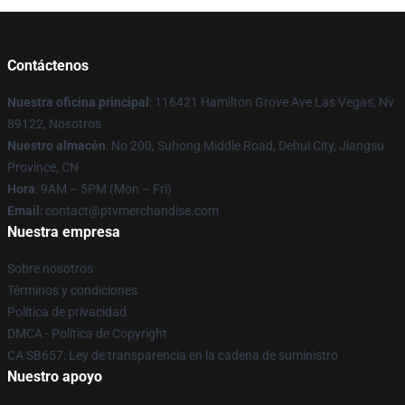
Contáctenos
Nuestra oficina principal
: 116421 Hamilton Grove Ave Las Vegas, Nv
89122, Nosotros
Nuestro almacén
: No 200, Suhong Middle Road, Dehui City, Jiangsu
Province, CN
Hora
: 9AM – 5PM (Mon – Fri)
Email
: contact@ptvmerchandise.com
Nuestra empresa
Sobre nosotros
Términos y condiciones
Política de privacidad
DMCA - Política de Copyright
CA SB657: Ley de transparencia en la cadena de suministro
Nuestro apoyo