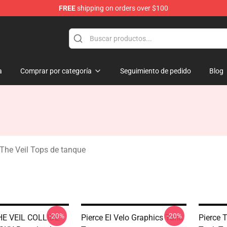
FREE
shipping on orders over $100
ndise Shop
a
Comprar por categoría
Seguimiento de pedido
Blog
 The Veil Tops de tanque
-20%
-20%
HE VEIL COLLIDE
Pierce El Velo Graphics Tank
Pierce 