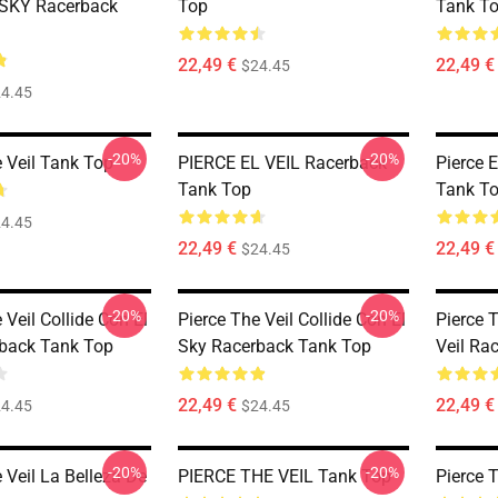
 SKY Racerback
Top
Tank T
22,49 €
22,49 €
$24.45
4.45
-20%
-20%
e Veil Tank Top
PIERCE EL VEIL Racerback
Pierce E
Tank Top
Tank T
4.45
22,49 €
22,49 €
$24.45
-20%
-20%
 Veil Collide Con El
Pierce The Veil Collide Con El
Pierce T
back Tank Top
Sky Racerback Tank Top
Veil Ra
22,49 €
22,49 €
4.45
$24.45
-20%
-20%
 Veil La Belleza De
PIERCE THE VEIL Tank Top
Pierce 