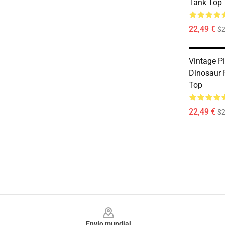
Tank Top
22,49 €
$2
Vintage Pi
Dinosaur 
Top
22,49 €
$2
Footer
Envío mundial