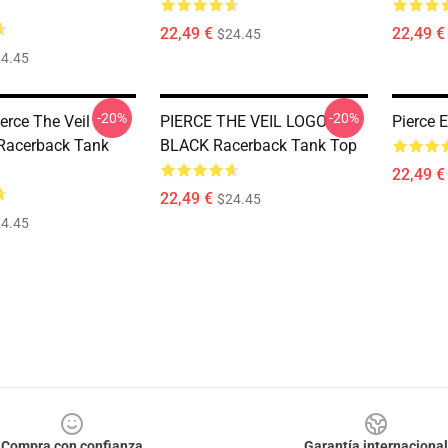
22,49 €
22,49 €
$24.45
4.45
-20%
-20%
erce The Veil
PIERCE THE VEIL LOGO
Pierce E
Racerback Tank
BLACK Racerback Tank Top
22,49 €
22,49 €
$24.45
4.45
Compra con confianza
Garantía internacional