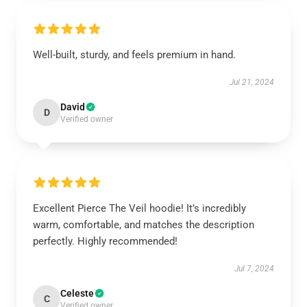
Well-built, sturdy, and feels premium in hand.
Jul 21, 2024
David
D
Verified owner
Excellent Pierce The Veil hoodie! It’s incredibly
warm, comfortable, and matches the description
perfectly. Highly recommended!
Jul 7, 2024
Celeste
C
Verified owner