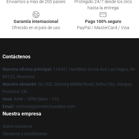
Enviamos a más de 200 países
Protegido 24/7 desde los clics
hasta la entrega
Garantía internacional
Pago 100% seguro
Ofrecido en el país de uso
PayPal / MasterCard / Visa
Contáctenos
Nuestra oficina principal
: 116421 Hamilton Grove Ave Las Vegas, Nv
89122, Nosotros
Nuestro almacén
: No 200, Suhong Middle Road, Dehui City, Jiangsu
Province, CN
Hora
: 9AM – 5PM (Mon – Fri)
Email
: contact@ptvmerchandise.com
Nuestra empresa
Sobre nosotros
Términos y condiciones