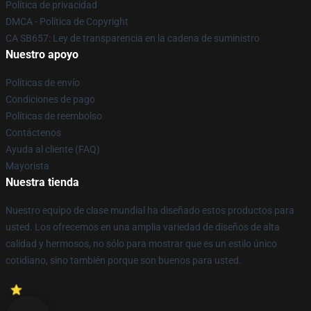
Política de privacidad
DMCA - Política de Copyright
CA SB657: Ley de transparencia en la cadena de suministro
Nuestro apoyo
Políticas de envío
Condiciones de pago
Políticas de reembolso
Contáctenos
Ayuda al cliente (FAQ)
Mayorista
Nuestra tienda
Nuestro equipo de clase mundial ha diseñado estos productos para
usted. Los ofrecemos en una amplia variedad de diseños de alta
calidad y hermosos, no sólo para mostrar que es un estilo único
cotidiano, sino también porque son buenos para usted.