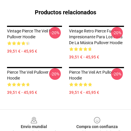
Productos relacionados
Vintage Pierce The Veil Flor
Vintage Retro Pierce Funda
-20%
-20%
Pullover Hoodie
Impresionante Para Los Fans
De La Música Pullover Hoodie
39,51 € - 45,95 €
39,51 € - 45,95 €
Pierce The Veil Pullover
Pierce The Veil Art Pullover
-20%
-20%
Hoodie
Hoodie
39,51 € - 45,95 €
39,51 € - 45,95 €
Footer
Envío mundial
Compra con confianza