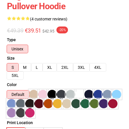
Pullover Hoodie
(4 customer reviews)
€49.39
€39.51
-20%
$42.95
Type
Unisex
Size
S
M
L
XL
2XL
3XL
4XL
5XL
Color
Default
Print Location