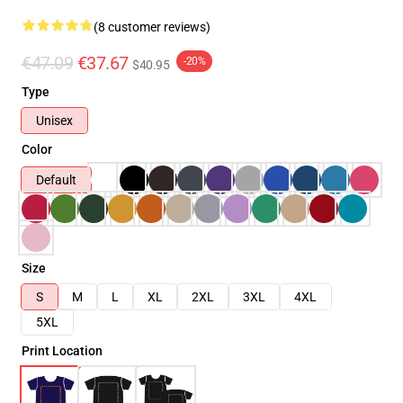
(8 customer reviews)
€47.09
€37.67
-20%
$40.95
Type
Unisex
Color
Default
Size
S
M
L
XL
2XL
3XL
4XL
5XL
Print Location