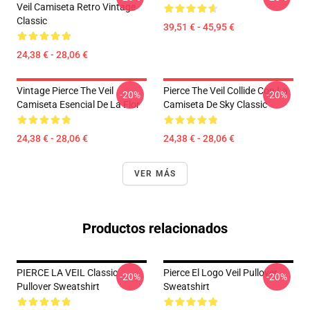
Veil Camiseta Retro Vintage
Classic
39,51 € - 45,95 €
24,38 € - 28,06 €
Vintage Pierce The Veil
Pierce The Veil Collide Con La
-20%
-20%
Camiseta Esencial De La Flor
Camiseta De Sky Classic
24,38 € - 28,06 €
24,38 € - 28,06 €
VER MÁS
Productos relacionados
PIERCE LA VEIL Classic
Pierce El Logo Veil Pullover
-20%
-20%
Pullover Sweatshirt
Sweatshirt