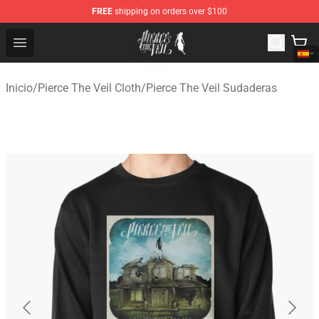
FREE
shipping on orders over $100
Pierce The Veil Store - Official Pierce The Veil Merchand
Open menu
Inicio
/
Pierce The Veil Cloth
/
Pierce The Veil Sudaderas