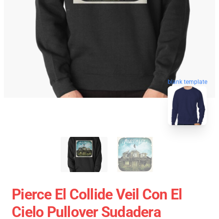
blank template
Pierce El Collide Veil Con El
Cielo Pullover Sudadera