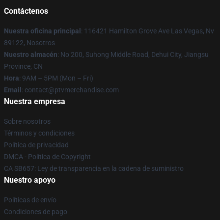
Contáctenos
Nuestra oficina principal
: 116421 Hamilton Grove Ave Las Vegas, Nv
89122, Nosotros
Nuestro almacén
: No 200, Suhong Middle Road, Dehui City, Jiangsu
Province, CN
Hora
: 9AM – 5PM (Mon – Fri)
Email
: contact@ptvmerchandise.com
Nuestra empresa
Sobre nosotros
Términos y condiciones
Política de privacidad
DMCA - Política de Copyright
CA SB657: Ley de transparencia en la cadena de suministro
Nuestro apoyo
Políticas de envío
Condiciones de pago