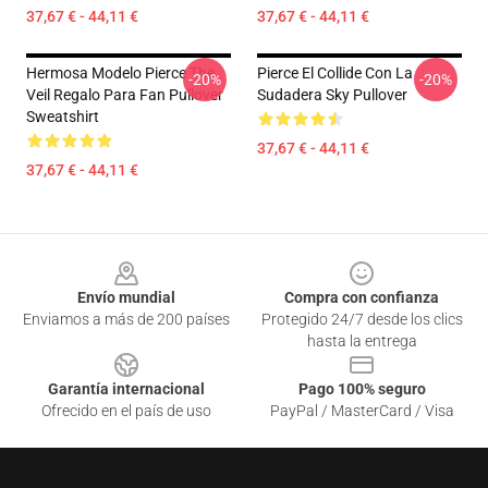
37,67 € - 44,11 €
37,67 € - 44,11 €
Hermosa Modelo Pierce The
Pierce El Collide Con La
-20%
-20%
Veil Regalo Para Fan Pullover
Sudadera Sky Pullover
Sweatshirt
37,67 € - 44,11 €
37,67 € - 44,11 €
Footer
Envío mundial
Compra con confianza
Enviamos a más de 200 países
Protegido 24/7 desde los clics
hasta la entrega
Garantía internacional
Pago 100% seguro
Ofrecido en el país de uso
PayPal / MasterCard / Visa