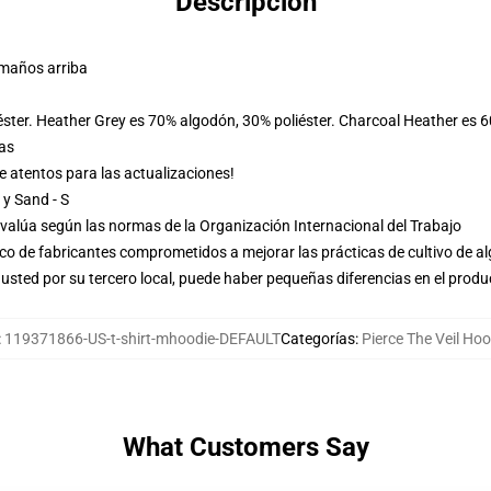
Descripción
amaños arriba
éster. Heather Grey es 70% algodón, 30% poliéster. Charcoal Heather es 
las
e atentos para las actualizaciones!
 y Sand - S
evalúa según las normas de la Organización Internacional del Trabajo
o de fabricantes comprometidos a mejorar las prácticas de cultivo de al
usted por su tercero local, puede haber pequeñas diferencias en el produ
:
119371866-US-t-shirt-mhoodie-DEFAULT
Categorías
:
Pierce The Veil Ho
What Customers Say