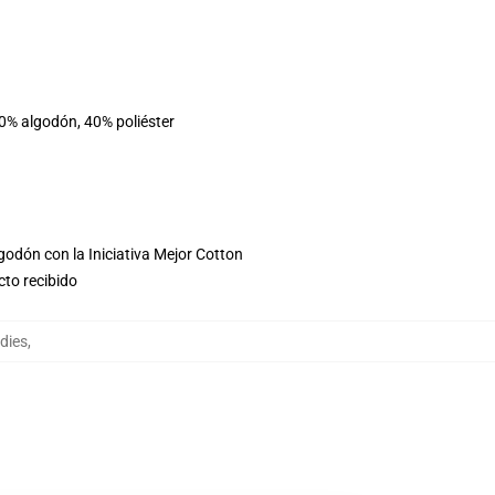
60% algodón, 40% poliéster
godón con la Iniciativa Mejor Cotton
cto recibido
odies
,