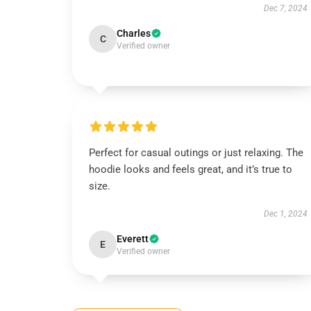
Dec 7, 2024
Charles
C
Verified owner
Perfect for casual outings or just relaxing. The
hoodie looks and feels great, and it’s true to
size.
Dec 1, 2024
Everett
E
Verified owner