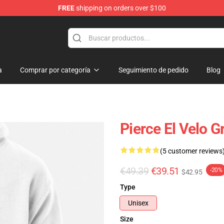
FREE
shipping on orders over $100
ndise Shop
a
Comprar por categoría
Seguimiento de pedido
Blog
Pierce El Velo G
(5 customer reviews
€49.39
€39.51
-20%
$42.95
Type
Unisex
Size