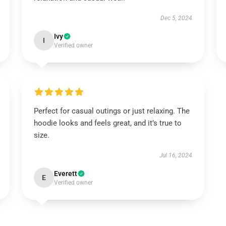
Dec 5, 2024
Ivy
I
Verified owner
Perfect for casual outings or just relaxing. The
hoodie looks and feels great, and it’s true to
size.
Jul 16, 2024
Everett
E
Verified owner