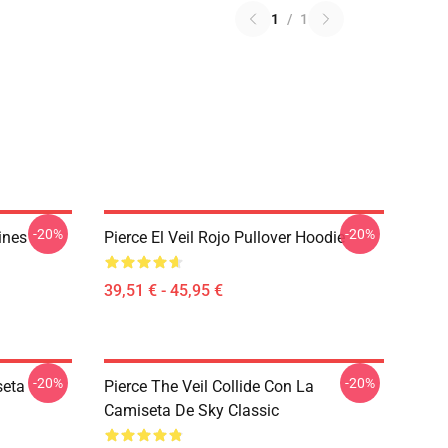
1
/
1
-20%
-20%
ines
Pierce El Veil Rojo Pullover Hoodie
39,51 € - 45,95 €
-20%
-20%
seta
Pierce The Veil Collide Con La
Camiseta De Sky Classic