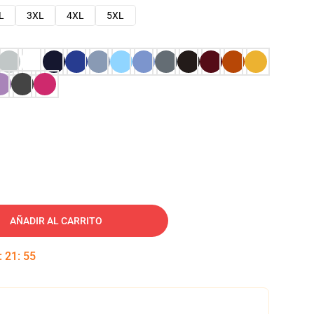
L
3XL
4XL
5XL
AÑADIR AL CARRITO
:
21
:
54