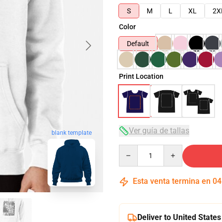
S
M
L
XL
2X
Color
Default
Print Location
Ver guía de tallas
blank template
Quantity
Esta venta termina en
04
Deliver to United States