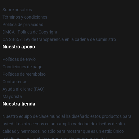
Sobre nosotros
Términos y condiciones
Política de privacidad
DMCA - Política de Copyright
CA SB657: Ley de transparencia en la cadena de suministro
Nuestro apoyo
Políticas de envío
Condiciones de pago
Políticas de reembolso
Contáctenos
Ayuda al cliente (FAQ)
Mayorista
Nuestra tienda
Nuestro equipo de clase mundial ha diseñado estos productos para
usted. Los ofrecemos en una amplia variedad de diseños de alta
calidad y hermosos, no sólo para mostrar que es un estilo único
cotidiano, sino también porque son buenos para usted.