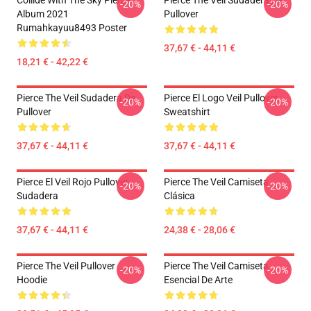
Collide With The Sky Pierce
Pierce The Veil Sudadera De
-20%
-20%
Album 2021
Pullover
Rumahkayuu8493 Poster
37,67 € - 44,11 €
18,21 € - 42,22 €
Pierce The Veil Sudadera De
Pierce El Logo Veil Pullover
-20%
-20%
Pullover
Sweatshirt
37,67 € - 44,11 €
37,67 € - 44,11 €
Pierce El Veil Rojo Pullover
Pierce The Veil Camiseta
-20%
-20%
Sudadera
Clásica
37,67 € - 44,11 €
24,38 € - 28,06 €
Pierce The Veil Pullover
Pierce The Veil Camiseta
-20%
-20%
Hoodie
Esencial De Arte