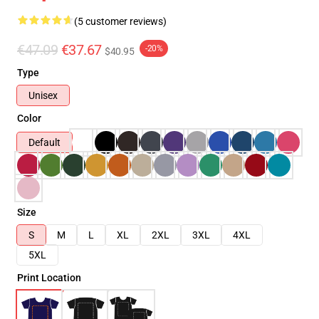
(5 customer reviews)
€47.09
€37.67
-20%
$40.95
Type
Unisex
Color
Default
Size
S
M
L
XL
2XL
3XL
4XL
5XL
Print Location