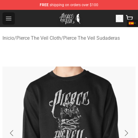
FREE
shipping on orders over $100
Pierce The Veil Store - Official Pierce The Veil Merchand
Open menu
Inicio
/
Pierce The Veil Cloth
/
Pierce The Veil Sudaderas