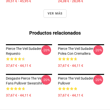
39,51 € - 45,95 €
24,38 € - 28,06 €
VER MÁS
Productos relacionados
Pierce The Veil Sudadera De
Pierce The Veil Sudadera De
-20%
-20%
Repuesto
Polea Con Cremallera
37,67 € - 44,11 €
37,67 € - 44,11 €
Desgaste Pierce The Veil Para
Pierce The Veil Sudadera De
-20%
-20%
Fans Pullover Sweatshirt
Pullover
37,67 € - 44,11 €
37,67 € - 44,11 €