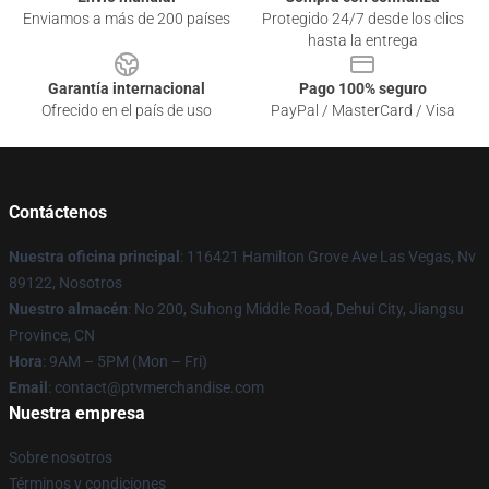
Enviamos a más de 200 países
Protegido 24/7 desde los clics
hasta la entrega
Garantía internacional
Pago 100% seguro
Ofrecido en el país de uso
PayPal / MasterCard / Visa
Contáctenos
Nuestra oficina principal
: 116421 Hamilton Grove Ave Las Vegas, Nv
89122, Nosotros
Nuestro almacén
: No 200, Suhong Middle Road, Dehui City, Jiangsu
Province, CN
Hora
: 9AM – 5PM (Mon – Fri)
Email
: contact@ptvmerchandise.com
Nuestra empresa
Sobre nosotros
Términos y condiciones