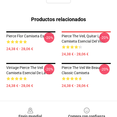
Productos relacionados
Pierce Flor Camiseta Esencial
Pierce The Veil, Quitar La
-20%
-20%
Camiseta Esencial Del Velo
24,38 € - 28,06 €
24,38 € - 28,06 €
Vintage Pierce The Veil
Pierce The Veil We Beauty
-20%
-20%
Camiseta Esencial De La Flor
Classic Camiseta
24,38 € - 28,06 €
24,38 € - 28,06 €
Footer
Envío mundial
Compra con confianza