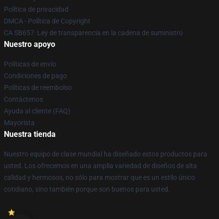
Política de privacidad
DMCA - Política de Copyright
CA SB657: Ley de transparencia en la cadena de suministro
Nuestro apoyo
Políticas de envío
Condiciones de pago
Políticas de reembolso
Contáctenos
Ayuda al cliente (FAQ)
Mayorista
Nuestra tienda
Nuestro equipo de clase mundial ha diseñado estos productos para
usted. Los ofrecemos en una amplia variedad de diseños de alta
calidad y hermosos, no sólo para mostrar que es un estilo único
cotidiano, sino también porque son buenos para usted.