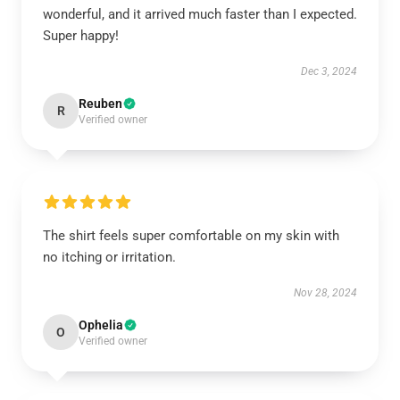
wonderful, and it arrived much faster than I expected.
Super happy!
Dec 3, 2024
Reuben
R
Verified owner
The shirt feels super comfortable on my skin with
no itching or irritation.
Nov 28, 2024
Ophelia
O
Verified owner