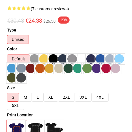
(7 customer reviews)
€30.48
€24.38
-20%
$26.50
Type
Unisex
Color
Default
Size
S
M
L
XL
2XL
3XL
4XL
5XL
Print Location