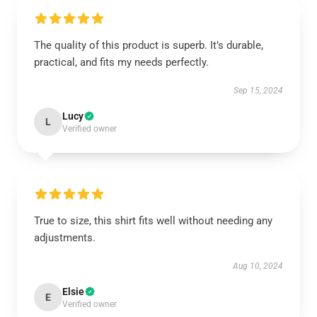
The quality of this product is superb. It’s durable,
practical, and fits my needs perfectly.
Sep 15, 2024
Lucy
L
Verified owner
True to size, this shirt fits well without needing any
adjustments.
Aug 10, 2024
Elsie
E
Verified owner